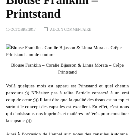
Printstand
SUR
15 OCTOBRE 2017
AUCUN COMMENTAIRE
BLOUSE
FRANKLIN
–
PRINTSTAND
Blouse Franklin – Coralie Bijasson & Linna Morata – Crêpe
Printstand
Voilà quelques mois est apparu est
Printstand
et quel chemin
parcouru ;)) N’hésitez pas à relire
l’article consacré à un vrai
coup de cœur
;))) Il faut dire que la qualité des tissus est au top et
surtout le concept des capsules est excellent. En effet, c’est nous
qui choisissons nos imprimés et matières préférés pour constituer
la capsule ;)))
Ainsi à l’occasion de l’appel aux votes des capsules Automne,