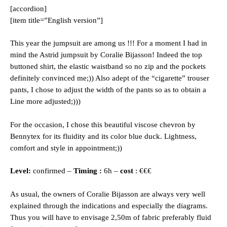
[accordion]
[item title=”English version”]
This year the jumpsuit are among us !!! For a moment I had in
mind the Astrid jumpsuit by Coralie Bijasson! Indeed the top
buttoned shirt, the elastic waistband so no zip and the pockets
definitely convinced me;)) Also adept of the “cigarette” trouser
pants, I chose to adjust the width of the pants so as to obtain a
Line more adjusted;)))
For the occasion, I chose this beautiful viscose chevron by
Bennytex for its fluidity and its color blue duck. Lightness,
comfort and style in appointment;))
Level:
confirmed –
Timing :
6h –
cost
: €€€
As usual, the owners of Coralie Bijasson are always very well
explained through the indications and especially the diagrams.
Thus you will have to envisage 2,50m of fabric preferably fluid