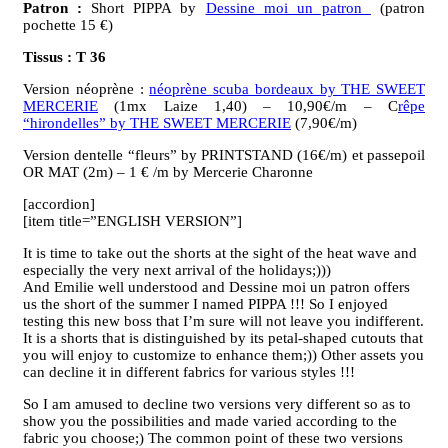
Patron :
Short PIPPA by
Dessine moi un patron
(patron
pochette 15 €)
Tissus : T 36
Version néoprène :
néoprène scuba bordeaux by THE SWEET
MERCERIE
(1mx Laize 1,40) – 10,90€/m – C
rêpe
“hirondelles” by THE SWEET MERCERIE
(7,90€/m)
Version dentelle “fleurs” by PRINTSTAND (16€/m) et passepoil
OR MAT (2m) – 1 € /m by Mercerie Charonne
[accordion]
[item title=”ENGLISH VERSION”]
It is time to take out the shorts at the sight of the heat wave and
especially the very next arrival of the holidays;)))
And Emilie well understood and Dessine moi un patron offers
us the short of the summer I named PIPPA !!! So I enjoyed
testing this new boss that I’m sure will not leave you indifferent.
It is a shorts that is distinguished by its petal-shaped cutouts that
you will enjoy to customize to enhance them;)) Other assets you
can decline it in different fabrics for various styles !!!
So I am amused to decline two versions very different so as to
show you the possibilities and made varied according to the
fabric you choose;) The common point of these two versions