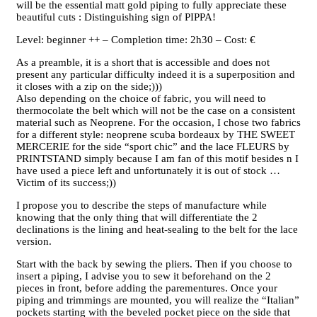
will be the essential matt gold piping to fully appreciate these
beautiful cuts : Distinguishing sign of PIPPA!
Level: beginner ++ – Completion time: 2h30 – Cost: €
As a preamble, it is a short that is accessible and does not
present any particular difficulty indeed it is a superposition and
it closes with a zip on the side;)))
Also depending on the choice of fabric, you will need to
thermocolate the belt which will not be the case on a consistent
material such as Neoprene. For the occasion, I chose two fabrics
for a different style: neoprene scuba bordeaux by THE SWEET
MERCERIE for the side “sport chic” and the lace FLEURS by
PRINTSTAND simply because I am fan of this motif besides n I
have used a piece left and unfortunately it is out of stock …
Victim of its success;))
I propose you to describe the steps of manufacture while
knowing that the only thing that will differentiate the 2
declinations is the lining and heat-sealing to the belt for the lace
version.
Start with the back by sewing the pliers. Then if you choose to
insert a piping, I advise you to sew it beforehand on the 2
pieces in front, before adding the parementures. Once your
piping and trimmings are mounted, you will realize the “Italian”
pockets starting with the beveled pocket piece on the side that