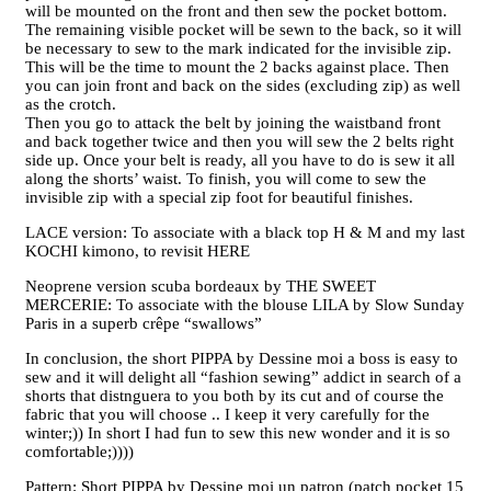
will be mounted on the front and then sew the pocket bottom.
The remaining visible pocket will be sewn to the back, so it will
be necessary to sew to the mark indicated for the invisible zip.
This will be the time to mount the 2 backs against place. Then
you can join front and back on the sides (excluding zip) as well
as the crotch.
Then you go to attack the belt by joining the waistband front
and back together twice and then you will sew the 2 belts right
side up. Once your belt is ready, all you have to do is sew it all
along the shorts’ waist. To finish, you will come to sew the
invisible zip with a special zip foot for beautiful finishes.
LACE version: To associate with a black top H & M and my last
KOCHI kimono, to revisit HERE
Neoprene version scuba bordeaux by THE SWEET
MERCERIE: To associate with the blouse LILA by Slow Sunday
Paris in a superb crêpe “swallows”
In conclusion, the short PIPPA by Dessine moi a boss is easy to
sew and it will delight all “fashion sewing” addict in search of a
shorts that distnguera to you both by its cut and of course the
fabric that you will choose .. I keep it very carefully for the
winter;)) In short I had fun to sew this new wonder and it is so
comfortable;))))
Pattern: Short PIPPA by Dessine moi un patron (patch pocket 15