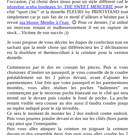
l’occasion, j’ai choisi deux tissus pour un style différent cad le
néoprène scuba bordeaux by THE SWEET MERCERIE
pour le
côté “sport chic” et la dentelle FLEURS by PRINTSTAND tout
simplement car je suis fan de ce motif d’ailleurs n’hésitez pas à
revoir
ma blouse Menthe à l’eau
😉 Pour ce dernier, j’ai utilisé
un morceau restant et malheureusement il est en rupture de
stock…Victime de son succès ;))
Je vous propose de vous décrire les étapes de confection tout en
sachant que la seule chose qui différenciera les 2 déclinaisons
est la doublure et thermocollant à la ceinture pour la version
dentelle.
Commencez par le dos en cousant les pinces. Puis si vous
choisissez d’insérer un passepoil, je vous conseille de le coudre
préalablement sur les 2 pièces devant, avant d’ajouter les
parementures. Une fois que votre passepoil et les parementures
montées, vous allez réaliser les poches “italiennes” en
commençant par le morceau poche biseauté sur le côté qui sera
monté sur le devant puis coudre le fond de poche. La poche
restant visible sera cousue au dos aussi il faudra coudre jusqu
au repère indiqué pour le zip invisible.
Ce sera le moment de monter les 2 dos endroit contre endroit.
Puis vous pourrez joindre devant et dos sur les côtés (hors partie
zip) ainsi que l’entrejambe.
Puis vous allez attaquer la ceinture en joignant la ceinture
devant et dos ensemble deux fois puis vous allez coudre les 2