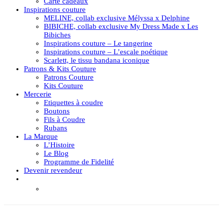
Carte cadeaux
Inspirations couture
MELINE, collab exclusive Mélyssa x Delphine
BIBICHE, collab exclusive My Dress Made x Les
Bibiches
Inspirations couture – Le tangerine
Inspirations couture – L’escale poétique
Scarlett, le tissu bandana iconique
Patrons & Kits Couture
Patrons Couture
Kits Couture
Mercerie
Etiquettes à coudre
Boutons
Fils à Coudre
Rubans
La Marque
L’Histoire
Le Blog
Programme de Fidelité
Devenir revendeur