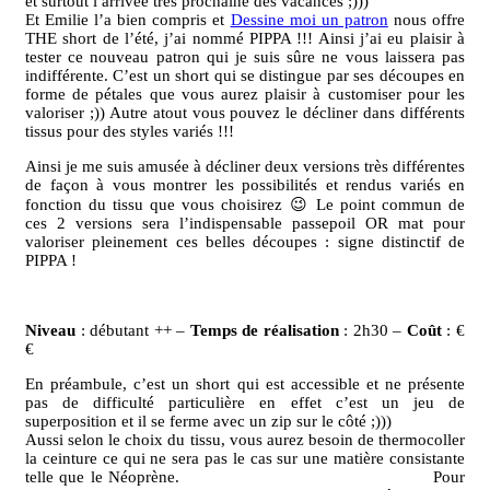
et surtout l arrivée très prochaine des vacances ;)))
Et Emilie l’a bien compris et
Dessine moi un patron
nous offre
THE short de l’été, j’ai nommé PIPPA !!! Ainsi j’ai eu plaisir à
tester ce nouveau patron qui je suis sûre ne vous laissera pas
indifférente. C’est un short qui se distingue par ses découpes en
forme de pétales que vous aurez plaisir à customiser pour les
valoriser ;)) Autre atout vous pouvez le décliner dans différents
tissus pour des styles variés !!!
Ainsi je me suis amusée à décliner deux versions très différentes
de façon à vous montrer les possibilités et rendus variés en
fonction du tissu que vous choisirez 😉 Le point commun de
ces 2 versions sera l’indispensable passepoil OR mat pour
valoriser pleinement ces belles découpes : signe distinctif de
PIPPA !
Niveau
: débutant ++ –
Temps de réalisation
: 2h30 –
Coût
: €
€
En préambule, c’est un short qui est accessible et ne présente
pas de difficulté particulière en effet c’est un jeu de
superposition et il se ferme avec un zip sur le côté ;)))
Aussi selon le choix du tissu, vous aurez besoin de thermocoller
la ceinture ce qui ne sera pas le cas sur une matière consistante
telle que le Néoprène. Pour