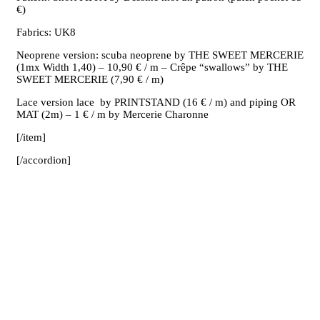
€)
Fabrics: UK8
Neoprene version: scuba neoprene by THE SWEET MERCERIE
(1mx Width 1,40) – 10,90 € / m – Crêpe “swallows” by THE
SWEET MERCERIE (7,90 € / m)
Lace version lace by PRINTSTAND (16 € / m) and piping OR
MAT (2m) – 1 € / m by Mercerie Charonne
[/item]
[/accordion]