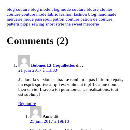
blog couture
blog mode
blog mode couture
blouse
clothes
couture
couture mode
fabric
fashion
fashion blog
handmade
mercerie
mode
passepoil
patron couture
patron de couture
pattern
pippa
sewing
short
style
the sweet mercerie
Comments (2)
Bobines Et Coquillettes
dit :
21 juin 2017 à 11h33
J’adore la version scuba. Le rendu n’a pas l’air trop épais,
un esprit sportwear qui est vraiment top!!! Ca me donne
bien envie! Bravo à toi pour toutes tes réalisations, tout
est sublime!
Répondre
Anne
dit :
25 juin 2017 à 19h18