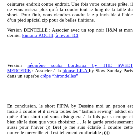
ceintures endroit contre endroit. Une fois votre ceinture prête, il
ne vous restera plus qu’à la coudre tout le long de la taille du
short. Pour finir, vous viendrez coudre le zip invisible à l’aide
d’un pied spécial zip pour de belles finitions.
Version DENTELLE : Associer avec un top noir H&M et mon
dernier
kimono KOCHI, à revoir ICI
Version
néoprène scuba bordeaux by THE SWEET
MERCERIE
: Associer à la
blouse LILA
by Slow Sunday Paris
dans un superbe
crêpe “hirondelles”
En conclusion, le short PIPPA by Dessine moi un patron est
facile à coudre et il ravira toutes les “fashion sewing” addict en
quête d’un short qui vous distnguera à la fois par sa coupe et
bien sûr le tissu que vous choisirez … Je le garde précieusement
aussi pour l’hiver ;)) Bref je me suis éclatée à coudre cette
nouvelle merveille et il est tellement confortable ;))))