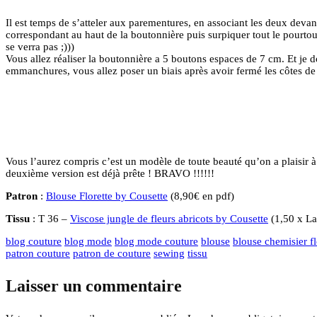
Il est temps de s’atteler aux parementures, en associant les deux devant
correspondant au haut de la boutonnière puis surpiquer tout le pourtou
se verra pas ;)))
Vous allez réaliser la boutonnière a 5 boutons espaces de 7 cm. Et je d
emmanchures, vous allez poser un biais après avoir fermé les côtes de la 
Vous l’aurez compris c’est un modèle de toute beauté qu’on a plaisir
deuxième version est déjà prête ! BRAVO !!!!!!
Patron
:
Blouse Florette by Cousette
(8,90€ en pdf)
Tissu
: T 36 –
Viscose jungle de fleurs abricots by Cousette
(1,50 x La
blog couture
blog mode
blog mode couture
blouse
blouse chemisier fl
patron couture
patron de couture
sewing
tissu
Laisser un commentaire