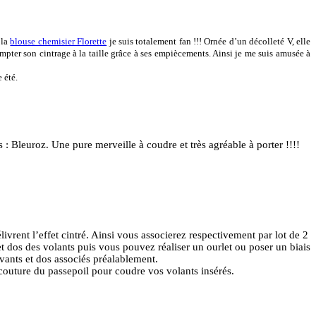
 la
blouse chemisier Florette
je suis totalement fan !!! Ornée d’un décolleté V, elle
compter son cintrage à la taille grâce à ses empiècements. Ainsi je me suis amusée à
 été.
 : Bleuroz. Une pure merveille à coudre et très agréable à porter !!!!
élivrent l’effet cintré. Ainsi vous associerez respectivement par lot de 2
t dos des volants puis vous pouvez réaliser un ourlet ou poser un biais
evants et dos associés préalablement.
 couture du passepoil pour coudre vos volants insérés.