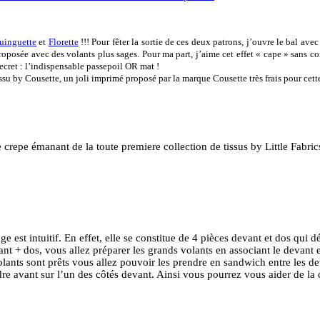
uinguette
et
Florette
!!! Pour fêter la sortie de ces deux patrons, j’ouvre le bal avec
i proposée avec des volants plus sages. Pour ma part, j’aime cet effet « cape » sans 
ecret : l’indispensable passepoil OR mat !
issu by Cousette, un joli imprimé proposé par la marque Cousette très frais pour cette
crepe émanant de la toute premiere collection de tissus by Little Fabrics
ge est intuitif. En effet, elle se constitue de 4 pièces devant et dos qui d
t + dos, vous allez préparer les grands volants en associant le devant e
olants sont prêts vous allez pouvoir les prendre en sandwich entre les d
udre avant sur l’un des côtés devant. Ainsi vous pourrez vous aider de la