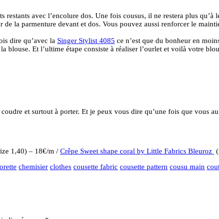
s restants avec l’encolure dos. Une fois cousus, il ne restera plus qu’à 
r de la parmenture devant et dos. Vous pouvez aussi renforcer le mainti
ois dire qu’avec la
Singer Stylist 4085
ce n’est que du bonheur en moins d
blouse. Et l’ultime étape consiste à réaliser l’ourlet et voilà votre blous
 à coudre et surtout à porter. Et je peux vous dire qu’une fois que vo
ize 1,40) – 18€/m /
Crêpe Sweet shape coral by Little Fabrics Bleuroz
(
orette
chemisier
clothes
cousette fabric
cousette pattern
cousu main
cou