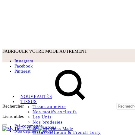
FABRIQUER VOTRE MODE AUTREMENT
Instagram
Facebook
Pinterest
NOUVEAUTÉS
TISSUS
Rechercher
Tissus au mètre
Nos motifs exclusifs
Liens utiles
Les Unis
Nos broderies
Pré-commande
Nos cotons
Nos dernières pièces
Tissus molleton & French Terry