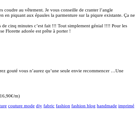
les coudre au vêtement. Je vous conseille de cranter l’angle
en en piquant aux épaules la parmenture sur la piqure existante. Ça ne
e cinq minutes c’est fait !!! Tout simplement génial !!!! Pour les
e Florette adorée est prête à porter !
us aurez gouté vous n’aurez qu’une seule envie recommencer …Une
16,90€/m)
ture
couture mode
diy
fabric
fashion
fashion blog
handmade
imprimé