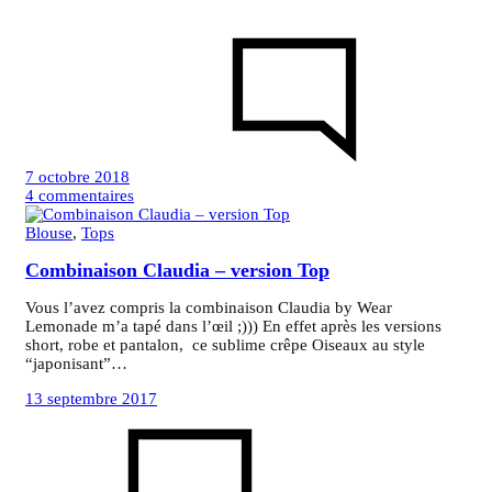
7 octobre 2018
sur
4 commentaires
Top
Velours
Blouse
,
Tops
froissé
Combinaison Claudia – version Top
et
son
tuto
Vous l’avez compris la combinaison Claudia by Wear
Lemonade m’a tapé dans l’œil ;))) En effet après les versions
short, robe et pantalon, ce sublime crêpe Oiseaux au style
“japonisant”…
13 septembre 2017
sur
Com
Cla
–
vers