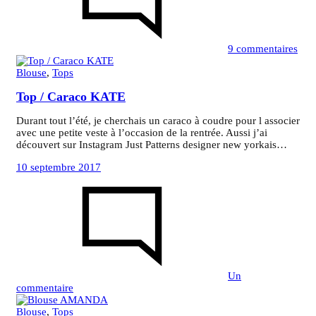
Top
9 commentaires
Blouse
,
Tops
Top / Caraco KATE
Durant tout l’été, je cherchais un caraco à coudre pour l associer
avec une petite veste à l’occasion de la rentrée. Aussi j’ai
découvert sur Instagram Just Patterns designer new yorkais…
10 septembre 2017
Un
sur
commentaire
Top
/
Blouse
,
Tops