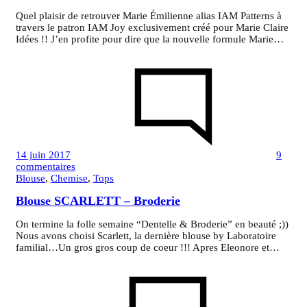
Quel plaisir de retrouver Marie Émilienne alias IAM Patterns à
travers le patron IAM Joy exclusivement créé pour Marie Claire
Idées !! J’en profite pour dire que la nouvelle formule Marie…
14 juin 2017
9
sur
commentaires
BLOUSE
Blouse
,
Chemise
,
Tops
I
Blouse SCARLETT – Broderie
AM
JOY
On termine la folle semaine “Dentelle & Broderie” en beauté ;))
Nous avons choisi Scarlett, la dernière blouse by Laboratoire
familial…Un gros gros coup de coeur !!! Apres Eleonore et…