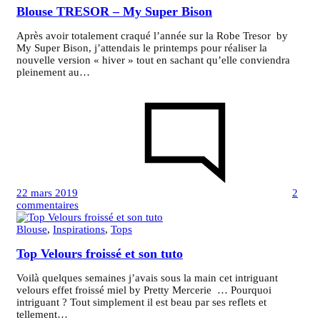
Blouse TRESOR – My Super Bison
Après avoir totalement craqué l’année sur la Robe Tresor by
My Super Bison, j’attendais le printemps pour réaliser la
nouvelle version « hiver » tout en sachant qu’elle conviendra
pleinement au…
22 mars 2019
2
sur
commentaires
Blouse
TRESOR
Blouse
,
Inspirations
,
Tops
–
Top Velours froissé et son tuto
My
Super
Bison
Voilà quelques semaines j’avais sous la main cet intriguant
velours effet froissé miel by Pretty Mercerie … Pourquoi
intriguant ? Tout simplement il est beau par ses reflets et
tellement…