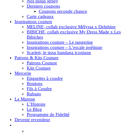
Nos tissus jersey
Derniers coupons
Coupons seconde chance
Carte cadeaux
Inspirations couture
MELINE, collab exclusive Mélyssa x Delphine
BIBICHE, collab exclusive My Dress Made x Les
Bibiches
Inspirations couture – Le tangerine
Inspirations couture – L’escale poétique
Scarlett, le tissu bandana iconique
Patrons & Kits Couture
Patrons Couture
Kits Couture
Mercerie
Etiquettes à coudre
Boutons
Fils à Coudre
Rubans
La Marque
L’Histoire
Le Blog
Programme de Fidelité
Devenir revendeur