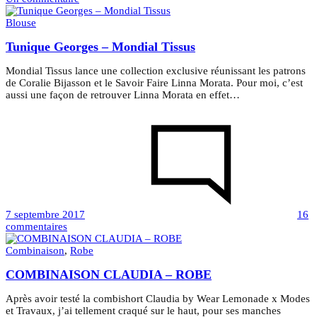
Top
/
Blouse
Caraco
Tunique Georges – Mondial Tissus
KATE
Mondial Tissus lance une collection exclusive réunissant les patrons
de Coralie Bijasson et le Savoir Faire Linna Morata. Pour moi, c’est
aussi une façon de retrouver Linna Morata en effet…
7 septembre 2017
16
sur
commentaires
Tunique
Georges
Combinaison
,
Robe
–
COMBINAISON CLAUDIA – ROBE
Mondial
Tissus
Après avoir testé la combishort Claudia by Wear Lemonade x Modes
et Travaux, j’ai tellement craqué sur le haut, pour ses manches