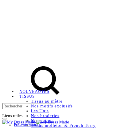
Livraison OFFERTE, à partir de 79€ en Mondial relay en
France métropolitaine.
Rechercher
Instagram
Facebook
Pinterest
NOUVEAUTÉS
TISSUS
Tissus au mètre
Nos motifs exclusifs
Les Unis
Liens utiles
Nos broderies
Nos cotons
Pré-commande
Tissus molleton & French Terry
Panier