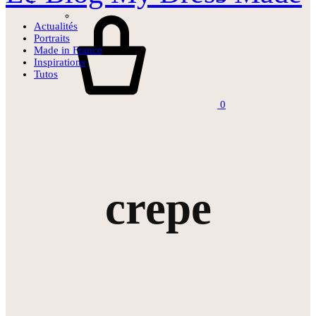
Panier
Actualités
Portraits
Made in France
Inspirations
Tutos
0
crepe