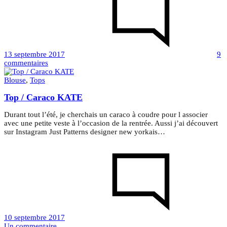
13 septembre 2017
9
sur
commentaires
Combinaison
Claudia
Blouse
,
Tops
–
Top / Caraco KATE
version
Top
Durant tout l’été, je cherchais un caraco à coudre pour l associer
avec une petite veste à l’occasion de la rentrée. Aussi j’ai découvert
sur Instagram Just Patterns designer new yorkais…
10 septembre 2017
sur
Un commentaire