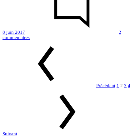
8 juin 2017
2
sur
commentaires
Pagination
Robe
Arlette
“Bohème”
des
publications
Précédent
1
2
3
4
Suivant