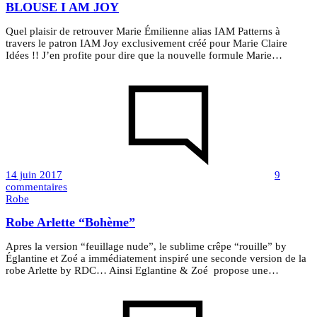
BLOUSE I AM JOY
Quel plaisir de retrouver Marie Émilienne alias IAM Patterns à
travers le patron IAM Joy exclusivement créé pour Marie Claire
Idées !! J’en profite pour dire que la nouvelle formule Marie…
14 juin 2017
9
sur
commentaires
BLOUSE
Robe
I
Robe Arlette “Bohème”
AM
JOY
Apres la version “feuillage nude”, le sublime crêpe “rouille” by
Églantine et Zoé a immédiatement inspiré une seconde version de la
robe Arlette by RDC… Ainsi Eglantine & Zoé propose une…