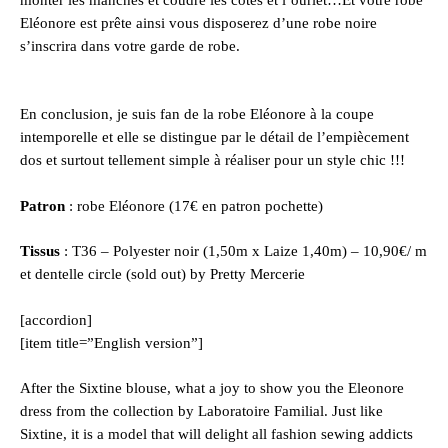
monter les manches et coudre les côtés et l’ourlet…Et votre
robe
Eléonore
est prête ainsi vous disposerez d’une robe noire
s’inscrira dans votre garde de robe.
En conclusion, je suis fan de la
robe Eléonore
à la coupe
intemporelle et elle se distingue par le détail de l’empiècement
dos et surtout tellement simple à réaliser pour un style chic !!!
Patron
:
robe Eléonore
(17€ en patron pochette)
Tissus
: T36 – Polyester noir (1,50m x Laize 1,40m) – 10,90€/ m
et
dentelle circle
(sold out) by Pretty Mercerie
[accordion]
[item title=”English version”]
After the Sixtine blouse, what a joy to show you the Eleonore
dress from the collection by Laboratoire Familial. Just like
Sixtine, it is a model that will delight all fashion sewing addicts