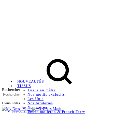
Livraison OFFERTE, à partir de 79€ en Mondial relay en
France métropolitaine.
Instagram
Facebook
Pinterest
NOUVEAUTÉS
TISSUS
Rechercher
Tissus au mètre
Nos motifs exclusifs
Les Unis
Liens utiles
Nos broderies
Nos cotons
Pré-commande
Tissus molleton & French Terry