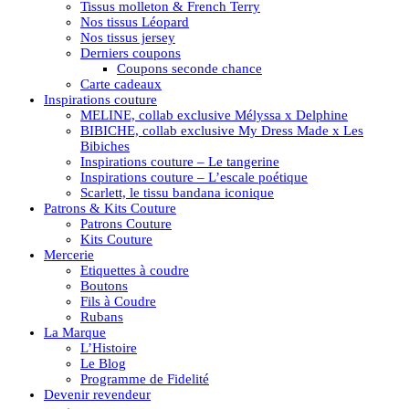
Tissus molleton & French Terry
Nos tissus Léopard
Nos tissus jersey
Derniers coupons
Coupons seconde chance
Carte cadeaux
Inspirations couture
MELINE, collab exclusive Mélyssa x Delphine
BIBICHE, collab exclusive My Dress Made x Les
Bibiches
Inspirations couture – Le tangerine
Inspirations couture – L’escale poétique
Scarlett, le tissu bandana iconique
Patrons & Kits Couture
Patrons Couture
Kits Couture
Mercerie
Etiquettes à coudre
Boutons
Fils à Coudre
Rubans
La Marque
L’Histoire
Le Blog
Programme de Fidelité
Devenir revendeur