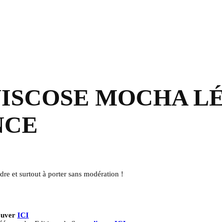
VISCOSE MOCHA L
NCE
dre et surtout à porter sans modération !
ouver
ICI