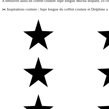
A retrouver aussi en coffret couture Jupe longue Mocha léopard, co cr
✂️ Inspirations couture : Jupe longue du coffret couture et Delphine a