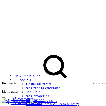
Livraison OFFERTE, à partir de 79€ en Mondial relay en 
Instagram
Facebook
Pinterest
NOUVEAUTÉS
TISSUS
Rechercher
Tissus au mètre
Nos motifs exclusifs
Liens utiles
Les Unis
Nos broderies
Pré-commande
Nos cotons
Nos dernières pièces
Tissus molleton & French Terry