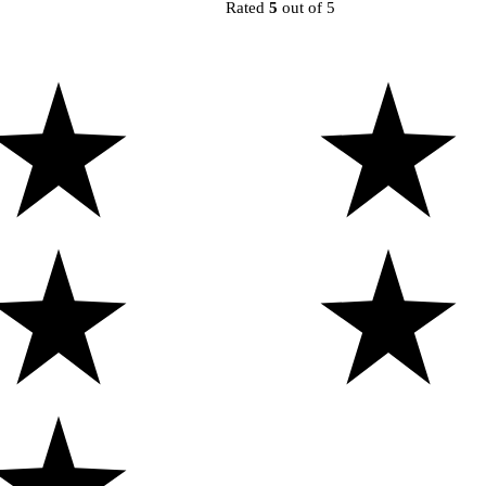
Rated
5
out of 5