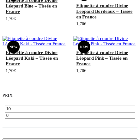
Etiquette à coudre Divine
Etiquette à coudre Divine
Léopard Blue – Tissée en
Léopard Bordeaux – Tissée
France
en France
1,70
€
1,70
€
NEW
NEW
Etiquette à coudre Divine
Etiquette à coudre Divine
Léopard Kaki – Tissée en
Léopard Pink – Tissée en
France
France
1,70
€
1,70
€
PRIX
Prix
Prix
min
max