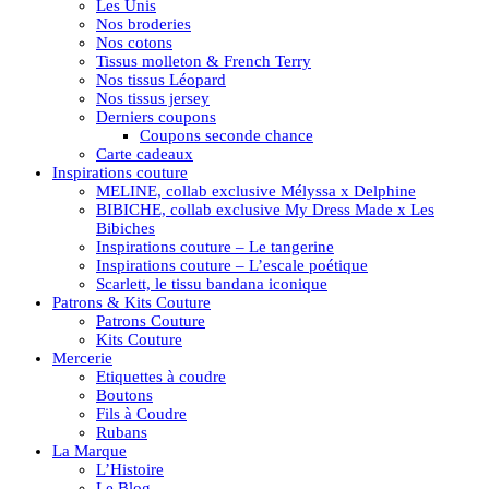
Les Unis
Nos broderies
Nos cotons
Tissus molleton & French Terry
Nos tissus Léopard
Nos tissus jersey
Derniers coupons
Coupons seconde chance
Carte cadeaux
Inspirations couture
MELINE, collab exclusive Mélyssa x Delphine
BIBICHE, collab exclusive My Dress Made x Les
Bibiches
Inspirations couture – Le tangerine
Inspirations couture – L’escale poétique
Scarlett, le tissu bandana iconique
Patrons & Kits Couture
Patrons Couture
Kits Couture
Mercerie
Etiquettes à coudre
Boutons
Fils à Coudre
Rubans
La Marque
L’Histoire
Le Blog