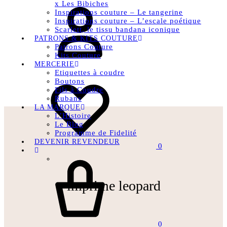
x Les Bibiches
connecter
Inspirations couture – Le tangerine
Inspirations couture – L’escale poétique
Scarlett, le tissu bandana iconique
PATRONS & KITS COUTURE
Patrons Couture
Kits Couture
MERCERIE
Etiquettes à coudre
Wishlist
Boutons
Fils à Coudre
Rubans
LA MARQUE
L’Histoire
Le Blog
Programme de Fidelité
DEVENIR REVENDEUR
0
Panier
imprime leopard
0