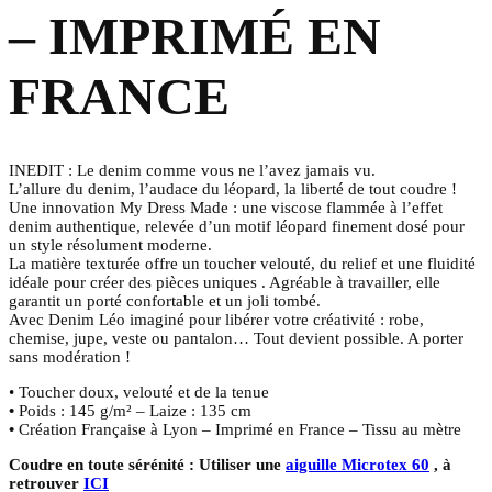
– IMPRIMÉ EN
FRANCE
INEDIT : Le denim comme vous ne l’avez jamais vu.
L’allure du denim, l’audace du léopard, la liberté de tout coudre !
Une innovation My Dress Made : une viscose flammée à l’effet
denim authentique, relevée d’un motif léopard finement dosé pour
un style résolument moderne.
La matière texturée offre un toucher velouté, du relief et une fluidité
idéale pour créer des pièces uniques . Agréable à travailler, elle
garantit un porté confortable et un joli tombé.
Avec Denim Léo imaginé pour libérer votre créativité : robe,
chemise, jupe, veste ou pantalon… Tout devient possible. A porter
sans modération !
• Toucher doux, velouté et de la tenue
•
Poids : 145 g/m² – Laize : 135 cm
•
Création Française à Lyon – Imprimé en France – Tissu au mètre
Coudre en toute sérénité : Utiliser une
aiguille Microtex 60
, à
retrouver
ICI