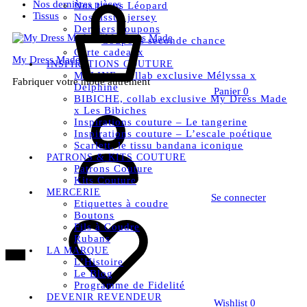
Nos dernières pièces
Nos tissus Léopard
Tissus
Nos tissus jersey
Derniers coupons
Coupons seconde chance
Carte cadeaux
My Dress Made
INSPIRATIONS COUTURE
MELINE, collab exclusive Mélyssa x
Fabriquer votre mode autrement
Delphine
Panier
0
BIBICHE, collab exclusive My Dress Made
x Les Bibiches
Inspirations couture – Le tangerine
Inspirations couture – L’escale poétique
Scarlett, le tissu bandana iconique
PATRONS & KITS COUTURE
Patrons Couture
Kits Couture
MERCERIE
Se connecter
Etiquettes à coudre
Boutons
Fils à Coudre
Rubans
LA MARQUE
15%
L’Histoire
Le Blog
Programme de Fidelité
DEVENIR REVENDEUR
Wishlist
0