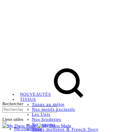
Livraison OFFERTE, à partir de 79€ en Mondial relay en
France métropolitaine.
Instagram
Facebook
Pinterest
NOUVEAUTÉS
TISSUS
Rechercher
Tissus au mètre
Nos motifs exclusifs
Les Unis
Liens utiles
Nos broderies
Nos cotons
Pré-commande
Tissus molleton & French Terry