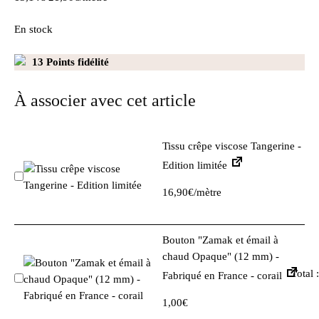
5
En stock
based
on
13
Points fidélité
1
customer
À associer avec cet article
rating
Tissu crêpe viscose Tangerine -
Edition limitée
Add
16,90
€
/mètre
also
“Tissu
crêpe
Bouton "Zamak et émail à
viscose
chaud Opaque" (12 mm) -
Tangerine
Total :
-
Fabriqué en France - corail
Add
Edition
also
1,00
€
limitée”
“Bouton