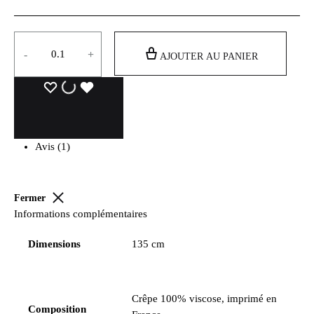
to
"Zamak
cart
et
Quantité
émail
-
+
à
AJOUTER AU PANIER
chaud
Opaque"
(12
mm)
-
Avis (1)
Fabriqué
en
France
Fermer
-
Informations complémentaires
corail”
to
Dimensions
135 cm
cart
Crêpe 100% viscose, imprimé en
Composition