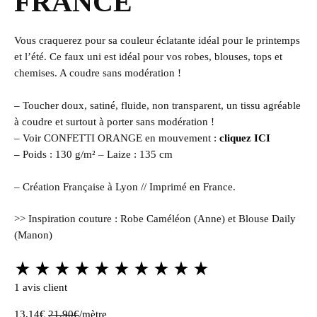
FRANCE
Vous craquerez pour sa couleur éclatante idéal pour le printemps
et l’été. Ce faux uni est idéal pour vos robes, blouses, tops et
chemises. A coudre sans modération !
– Toucher doux, satiné, fluide, non transparent, un tissu agréable
à coudre et surtout à porter sans modération !
– Voir CONFETTI ORANGE en mouvement :
cliquez ICI
–
Poids : 130 g/m² – Laize : 135 cm
– Création Française à Lyon // Imprimé en France.
>> Inspiration couture : Robe Caméléon (Anne) et Blouse Daily
(Manon)
Rated
5.00
1
avis client
out
13,14
€
21,90
€
/mètre
of