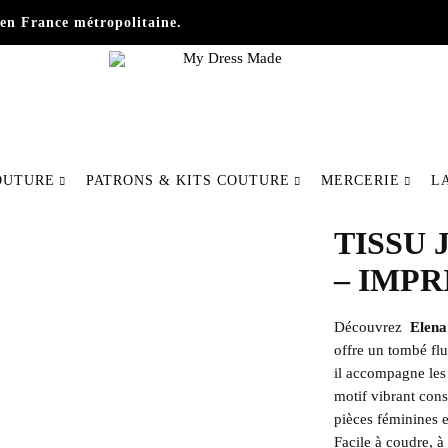
en France métropolitaine.
My
Fabriquer
Dress
votre
OUTURE
PATRONS & KITS COUTURE
MERCERIE
L
Made
mode
autrement
TISSU 
– IMP
Découvrez
Elena
offre un tombé flu
il accompagne les
motif vibrant cons
pièces féminines e
Facile à coudre, à