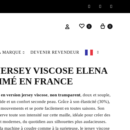
Instagram
Facebook
Pinteres
0
0
A MARQUE
DEVENIR REVENDEUR
JERSEY VISCOSE ELENA
RIMÉ EN FRANCE
 en version jersey viscose
,
non transparent
, doux et souple,
ide et un confort seconde peau. Grâce à son élasticité (30%),
 mouvements et se porte facilement en toutes saisons. Son
erve toute son intensité sur cette maille, idéale pour créer des
t modernes, du quotidien aux silhouettes plus audacieuses.
 la machine à coudre comme à la surjeteuse, le jersey viscose