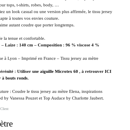
our tops, t-shirts, robes, body, …
ez un look casual ou une version plus affirmée, le tissu jersey
apte à toutes vos envies couture.
 aime autant coudre que porter longtemps.
 la tenue et confortable.
² – Laize : 140 cm –
Composition : 96 % viscose 4 %
se à Lyon – Imprimé en France – Tissu jersey au mètre
érénité : Utiliser une
aiguille Microtex 60
, à retrouver
ICI
y à bouts ronds.
uture : Coudre le tissu jersey au mètre Elena, inspirations
d by Vanessa Pouzet et Top Audace by Charlotte Jaubert.
Client
ètre