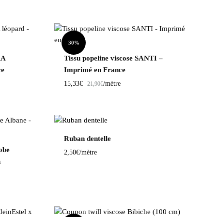
30%
RA
Tissu popeline viscose SANTI –
ce
Imprimé en France
15,33
€
/mètre
21,90
€
Ruban dentelle
obe
2,50
€
/mètre
n