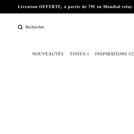
Livraison OFFERTE, à partir de 79€ en Mondial relay 
NOUVEAUTÉS
TISSUS
INSPIRATIONS C
Pré-commande
Nos dernières pièces
Tissus