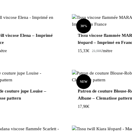
30%
will viscose Elena – Imprimé
Tissu viscose flammée MA
ce
léopard – Imprimé en Fran
ètre
15,33
€
/mètre
21,90
€
NEW
de couture jupe Louise –
Patron de couture Blouse-R
sse pattern
Albane – Clematisse patter
17,90
€