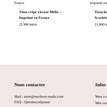
Tissu crêpe viscose Mélia –
Tissu b
Imprimé en France
Scarlet
21,90
€
/mètre
21,90
€
/m
Nous contacter
Infos 
Mail : anne@mydress-made.com
Mon co
FAQ :
Question/réponse
Mes co