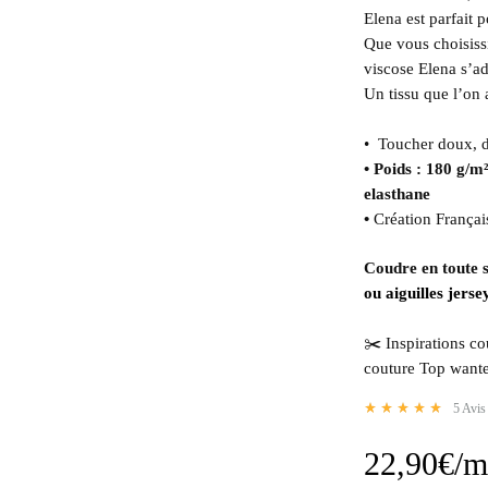
Elena est parfait p
Que vous choisissi
viscose Elena s’ad
Un tissu que l’on
• Toucher doux, de
• Poids : 180 g/m
elasthane
•
Création Françai
Coudre en toute s
ou aiguilles jerse
✂️ Inspirations co
couture Top wante
5
Avis 
22,90
€
/m