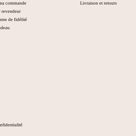
 ma commande
Livraison et retours
 revendeur
me de fidélité
adeau
nfidentialité