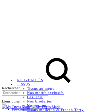
Livraison OFFERTE, à partir de 79€ en Mondial relay en
France métropolitaine.
Instagram
Facebook
Pinterest
NOUVEAUTÉS
TISSUS
Rechercher
Tissus au mètre
Nos motifs exclusifs
Les Unis
Liens utiles
Nos broderies
Nos cotons
Pré-commande
Tissus molleton & French Terry