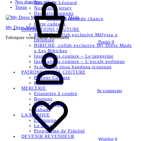
Nos dernières pièces
Nos tissus Léopard
Tissus
Nos tissus jersey
Derniers coupons
Coupons seconde chance
Carte cadeaux
My Dress Made
INSPIRATIONS COUTURE
MELINE, collab exclusive Mélyssa x
Fabriquer votre mode autrement
Delphine
Panier
0
BIBICHE, collab exclusive My Dress Made
x Les Bibiches
Inspirations couture – Le tangerine
Inspirations couture – L’escale poétique
Scarlett, le tissu bandana iconique
PATRONS & KITS COUTURE
Patrons Couture
Kits Couture
MERCERIE
Se connecter
Etiquettes à coudre
Boutons
Fils à Coudre
Rubans
LA MARQUE
L’Histoire
Le Blog
Programme de Fidelité
DEVENIR REVENDEUR
Wishlist
0