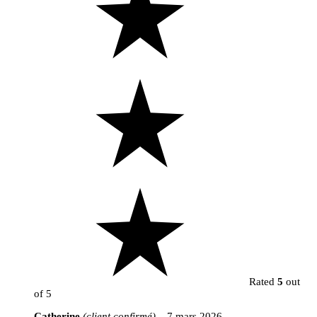
Rated
5
out
of 5
Catherine
(client confirmé)
–
7 mars 2026