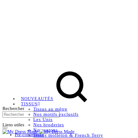
Livraison OFFERTE, à partir de 79€ en Mondial relay en
France métropolitaine.
Instagram
Facebook
Pinterest
NOUVEAUTÉS
TISSUS
Rechercher
Tissus au mètre
Nos motifs exclusifs
Les Unis
Liens utiles
Nos broderies
Nos cotons
Pré-commande
Tissus molleton & French Terry