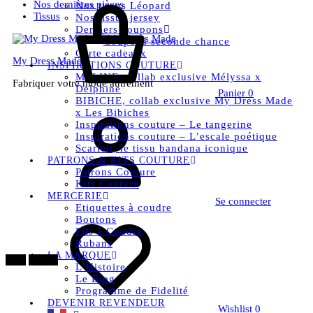
Nos dernières pièces
Nos tissus Léopard
Tissus
Nos tissus jersey
Derniers coupons
Coupons seconde chance
Carte cadeaux
My Dress Made
INSPIRATIONS COUTURE
MELINE, collab exclusive Mélyssa x
Fabriquer votre mode autrement
Delphine
Panier
0
BIBICHE, collab exclusive My Dress Made
x Les Bibiches
Inspirations couture – Le tangerine
Inspirations couture – L’escale poétique
Scarlett, le tissu bandana iconique
PATRONS & KITS COUTURE
Patrons Couture
Kits Couture
MERCERIE
Se connecter
Etiquettes à coudre
Boutons
Fils à Coudre
Rubans
LA MARQUE
30%
Épuisé
L’Histoire
Le Blog
Programme de Fidelité
DEVENIR REVENDEUR
Wishlist
0