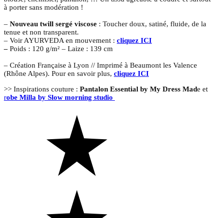
à porter sans modération !
–
Nouveau twill sergé viscose
: Toucher doux, satiné, fluide, de la
tenue et non transparent.
– Voir AYURVEDA en mouvement :
cliquez ICI
–
Poids : 120 g/m² – Laize : 139 cm
– Création Française à Lyon // Imprimé à Beaumont les Valence
(Rhône Alpes). Pour en savoir plus,
cliquez ICI
>> Inspirations couture :
Pantalon Essential by My Dress Mad
e et
r
obe Milla by Slow morning studio