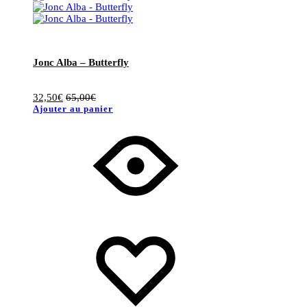
Jonc Alba – Butterfly
32,50
€
65,00
€
Ajouter au panier