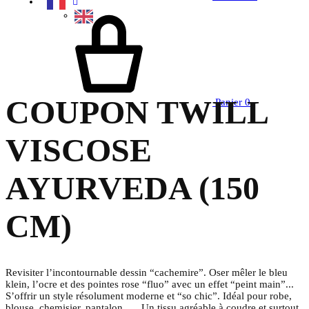
COUPON TWILL
Panier
0
VISCOSE
AYURVEDA (150
CM)
Revisiter l’incontournable dessin “cachemire”.
Oser mêler le bleu
klein, l’ocre et des pointes rose “fluo”
avec un effet “peint main”.
..
S’offrir un style résolument moderne
et “so chic”. Idéal pour robe,
blouse, chemisier, pantalon, … Un tissu agréable à coudre et surtout