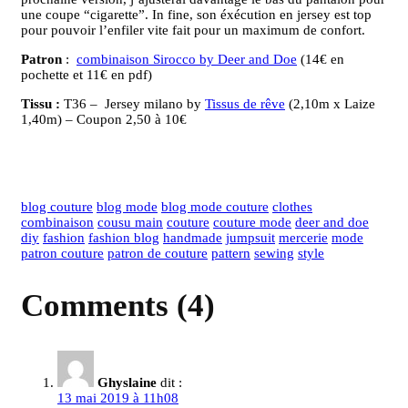
une coupe “cigarette”. In fine, son éxécution en jersey est top
pour pouvoir l’enfiler vite fait pour un maximum de confort.
Patron
:
combinaison Sirocco by Deer and Doe
(14€ en
pochette et 11€ en pdf)
Tissu :
T36 – Jersey milano by
Tissus de rêve
(2,10m x Laize
1,40m) – Coupon 2,50 à 10€
blog couture
blog mode
blog mode couture
clothes
combinaison
cousu main
couture
couture mode
deer and doe
diy
fashion
fashion blog
handmade
jumpsuit
mercerie
mode
patron couture
patron de couture
pattern
sewing
style
Comments (4)
Ghyslaine
dit :
13 mai 2019 à 11h08