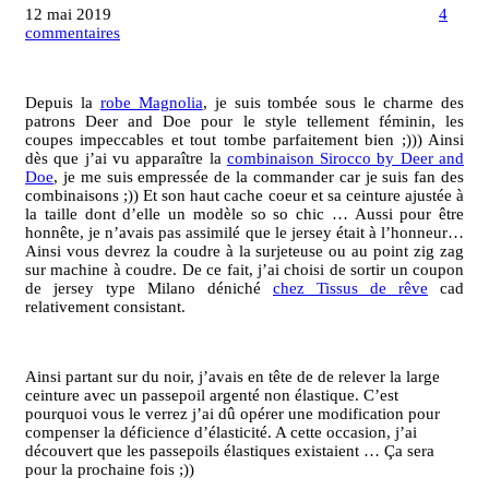
12 mai 2019
4
sur
commentaires
Combinaison
Sirocco
&
Depuis la
robe Magnolia
, je suis tombée sous le charme des
Deer
patrons Deer and Doe pour le style tellement féminin, les
and
coupes impeccables et tout tombe parfaitement bien ;))) Ainsi
Doe
dès que j’ai vu apparaître la
combinaison Sirocco by Deer and
Doe
, je me suis empressée de la commander car je suis fan des
combinaisons ;)) Et son haut cache coeur et sa ceinture ajustée à
la taille dont d’elle un modèle so so chic … Aussi pour être
honnête, je n’avais pas assimilé que le jersey était à l’honneur…
Ainsi vous devrez la coudre à la surjeteuse ou au point zig zag
sur machine à coudre. De ce fait, j’ai choisi de sortir un coupon
de jersey type Milano déniché
chez Tissus de rêve
cad
relativement consistant.
Ainsi partant sur du noir, j’avais en tête de de relever la large
ceinture avec un passepoil argenté non élastique. C’est
pourquoi vous le verrez j’ai dû opérer une modification pour
compenser la déficience d’élasticité. A cette occasion, j’ai
découvert que les passepoils élastiques existaient … Ça sera
pour la prochaine fois ;))