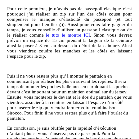
Pour cette première, je n’avais pas de passepoil élastique c’est
pourquoi j’ai réaliser un zip sur l’un des côtés cousu pour
compenser le manque d’élasticité du passepoil (et tout
simplement pour l’enfiler ;))). Aussi pour vous faire gagner du
temps, je vous conseille d’utiliser un passepoil élastique ou de
le réaliser comme
le tuto le montre ICI
. Sinon vous devrez
prévoir un espace de 15 cm prenant la largeur de la ceinture
ainsi la poser à 3 cm au dessus du début de la ceinture. Ainsi
vous viendrez coudre les manches et les côtés en laissant
l’espace pour le zip.
Puis il ne vous restera plus qu’à monter le pantalon en
commencant par réaliser les plis en suivant les repères. Il sera
temps de monter les poches italiennes en surpiquant les poches
devant c’est important pour un maintien optimal sur du jersey.
Ensuite, vous monterez le devant et le dos du pantalon que vous
viendrez associer à la ceinture en laissant l’espace d’un côté
pour insérer le zip qui viendra fermer votre combinaison
Sirocco. Pour finir, il ne vous restera plus qu’à faire l’ourlet du
pantalon.
En conclusion, je suis bluffée par la rapidité d’éxécution
d’autant plus si vous n’inserez pas de passepoil. Pour la
prochaine version, j’ajusterai davantage le bas du pantalon pour