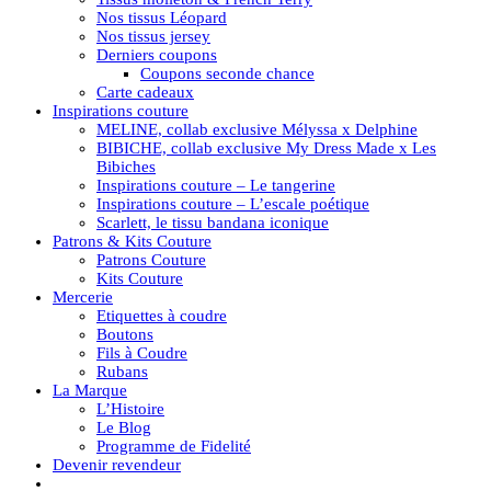
Nos tissus Léopard
Nos tissus jersey
Derniers coupons
Coupons seconde chance
Carte cadeaux
Inspirations couture
MELINE, collab exclusive Mélyssa x Delphine
BIBICHE, collab exclusive My Dress Made x Les
Bibiches
Inspirations couture – Le tangerine
Inspirations couture – L’escale poétique
Scarlett, le tissu bandana iconique
Patrons & Kits Couture
Patrons Couture
Kits Couture
Mercerie
Etiquettes à coudre
Boutons
Fils à Coudre
Rubans
La Marque
L’Histoire
Le Blog
Programme de Fidelité
Devenir revendeur