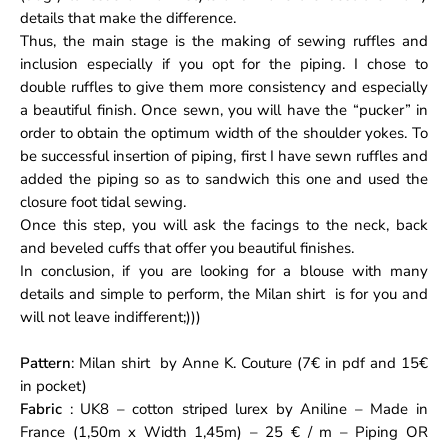
details that make the difference.
Thus, the main stage is the making of sewing ruffles and
inclusion especially if you opt for the piping. I chose to
double ruffles to give them more consistency and especially
a beautiful finish. Once sewn, you will have the “pucker” in
order to obtain the optimum width of the shoulder yokes. To
be successful insertion of piping, first I have sewn ruffles and
added the piping so as to sandwich this one and used the
closure foot tidal sewing.
Once this step, you will ask the facings to the neck, back
and beveled cuffs that offer you beautiful finishes.
In conclusion, if you are looking for a blouse with many
details and simple to perform, the
Milan
shirt is for you and
will not leave indifferent;)))
Pattern
:
Milan
shirt by Anne K. Couture (7€ in pdf and 15€
in pocket)
Fabric
: UK8 –
cotton striped lurex by Aniline
– Made in
France (1,50m x Width 1,45m) – 25 € / m – Piping OR