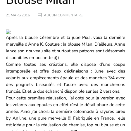
Blouse Milan
SUR
21 MARS 2016
AUCUN COMMENTAIRE
BLOUSE
MILAN
Après la
blouse Cézembre
et la
jupe Pixa
, voici la dernière
merveille d’
Anne K. Couture
: la
blouse Milan
. D’ailleurs, Anne
lance son nouveau site et surtout ses patrons sont désormais
disponibles en pochette ;)))
Comme toutes ses créations, elle dispose d’une coupe
intemporelle et offre deux déclinaisons : l’une avec des
volants aux empiècements épaule et des manches 3/4 avec
des poignets biseautés et l’autre avec des mancherons
froncés. Et et le dos échancré disponible sur les 2 versions.
Pour cette première réalisation, j’ai opté pour la version avec
les volants aux épaules en effet c’est le détail phare de cette
année. Ainsi j’ai choisi la dernière
cotonnade à rayures lurex
by Aniline
, une pure merveille !!!! Fabriquée en France, elle
est idéale pour la réalisation de chemise, top ou blouse et un