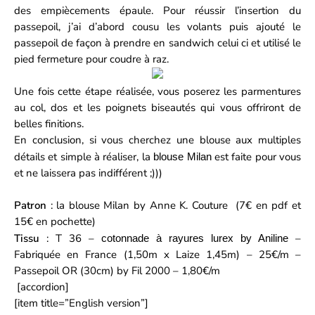
des empiècements épaule. Pour réussir l’insertion du
passepoil, j’ai d’abord cousu les volants puis ajouté le
passepoil de façon à prendre en sandwich celui ci et utilisé le
pied fermeture pour coudre à raz.
Une fois cette étape réalisée, vous poserez les parmentures
au col, dos et les poignets biseautés qui vous offriront de
belles finitions.
En conclusion, si vous cherchez une blouse aux multiples
détails et simple à réaliser, la
est faite pour vous
blouse Milan
et ne laissera pas indifférent ;)))
Patron
: la
blouse Milan
by
Anne K. Couture
(7€ en pdf et
15€ en pochette)
Tissu
: T 36 –
–
cotonnade à rayures lurex by Aniline
Fabriquée en France (1,50m x Laize 1,45m) – 25€/m –
Passepoil OR (30cm) by Fil 2000 – 1,80€/m
[accordion]
[item title=”English version”]