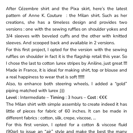
After
Cézembre shirt
and the
Pixa skirt
, here’s the latest
pattern of
Anne K. Couture
: the
Milan
shirt. Such as her
creations, she has a timeless design and provides two
versions : one with the sewing ruffles on shoulder yokes and
3/4 sleeves with beveled cuffs and the other with knitted
sleeves. And scooped back and available in 2 versions.
For this first project, I opted for the version with the sewing
ruffles on shoulder in fact it is the flagship retail this year. So
I chose the last to
cotton lurex stripes by Aniline
, just great !!!!
Made in France, it is ideal for making shirt, top or blouse and
a real happiness to wear that is soft !!!!!!!
Also, to enhance both steering wheels, I added a “gold”
piping matched with lurex ;)))
Level
: Intermediate –
Timing
: 3 hours –
Cost
: €€€
The
Milan
shirt with simple assembly to create indeed it has
little of pieces for fabric of 60 inches. It can be made in
different fabrics : cotton, silk, crepe, viscose, …
For this first version, I opted for a cotton & viscose fluid
(90gr) to issue an “air” style and make the best the many