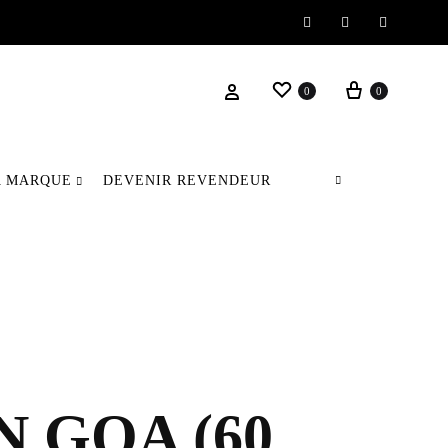
Instagram
Facebook
Pinteres
Wishlist
Panier
Se connecter
0
0
A MARQUE
DEVENIR REVENDEUR
 GOA (60