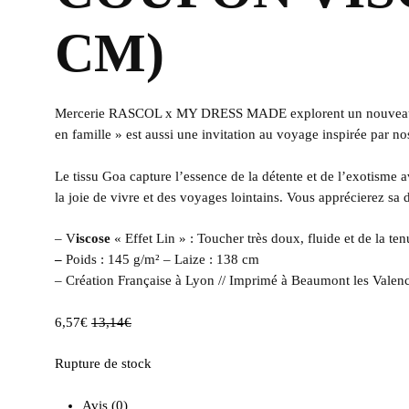
CM)
Mercerie RASCOL x MY DRESS MADE explorent
un nouveau
en famille » es
t aussi une invitation au voyage inspirée par 
Le tissu Goa capture l’essence de la détente et de l’exotisme 
la joie de vivre et des voyages lointains. Vous apprécierez sa do
– V
iscose
« Effet Lin » : Toucher très doux, fluide et de la ten
–
Poids : 145 g/m² – Laize : 138 cm
– Création Française à Lyon // Imprimé à Beaumont les Valen
6,57
€
13,14
€
Rupture de stock
Avis (0)