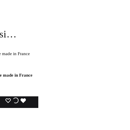
ssi…
e made in France
WISHLIST
WISHLIST
WISHLIST