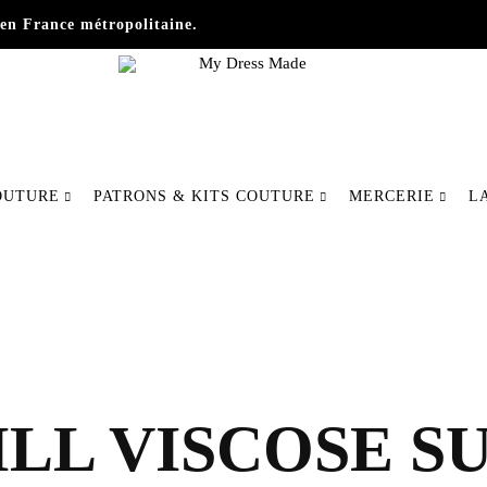
en France métropolitaine.
My
Fabriquer
Dress
votre
OUTURE
PATRONS & KITS COUTURE
MERCERIE
L
Made
mode
autrement
L VISCOSE SU