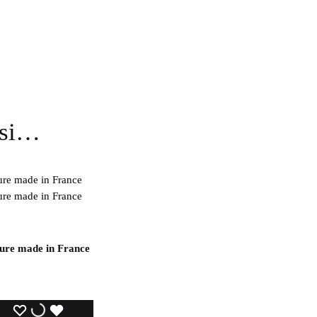
ssi…
ure made in France
WISHLIST
WISHLIST
WISHLIST