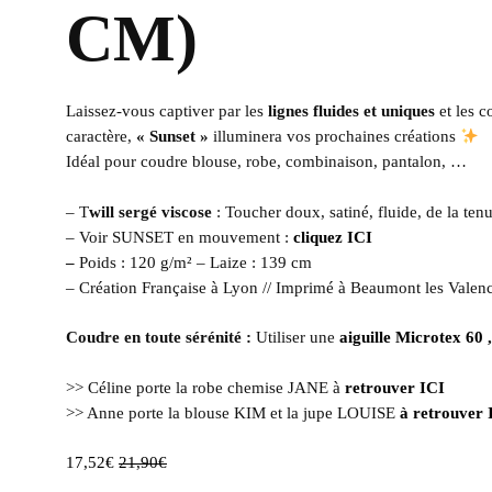
CM)
Laissez-vous captiver par les
lignes fluides et uniques
et les c
caractère,
« Sunset »
illuminera vos prochaines créations
Idéal pour coudre blouse, robe, combinaison, pantalon, …
– T
will sergé viscose
: Toucher doux, satiné, fluide, de la ten
– Voir SUNSET
en mouvement :
cliquez ICI
–
Poids : 120 g/m² – Laize : 139 cm
– Création Française à Lyon // Imprimé à Beaumont les Valenc
Coudre en toute sérénité :
Utiliser une
aiguille Microtex 60
>> Céline porte la robe chemise JANE à
retrouver ICI
>> Anne porte la blouse KIM et la jupe LOUISE
à retrouver 
17,52
€
21,90
€