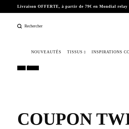
Livraison OFFERTE, à partir de 79€ en Mondial relay 
Rechercher
NOUVEAUTÉS
TISSUS
INSPIRATIONS C
Pré-commande
20%
Épuisé
Nos dernières pièces
Tissus
COUPON TWIL