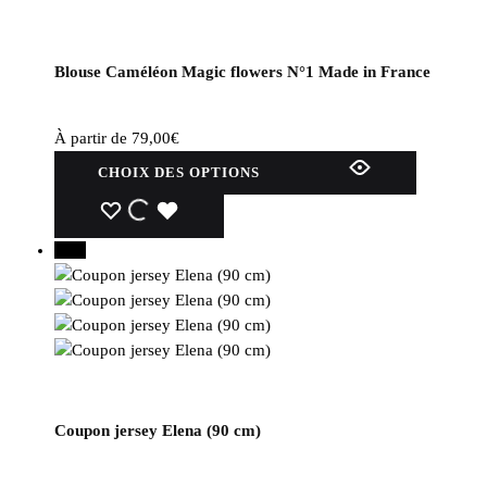
Blouse Caméléon Magic flowers N°1 Made in France
À partir de
79,00
€
Ce
CHOIX DES OPTIONS
produit
a
WISHLIST
WISHLIST
WISHLIST
plusieurs
30%
variations.
Les
options
peuvent
être
choisies
sur
Coupon jersey Elena (90 cm)
la
page