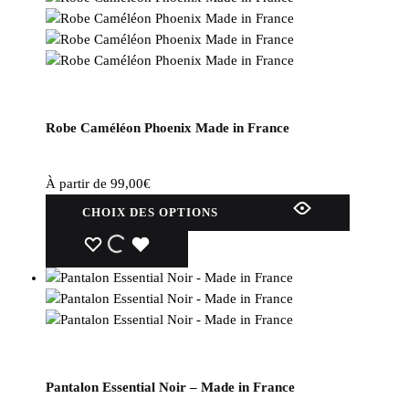
Robe Caméléon Phoenix Made in France
À partir de
99,00
€
Ce
CHOIX DES OPTIONS
produit
a
WISHLIST
WISHLIST
WISHLIST
plusieurs
variations.
Les
options
peuvent
être
Pantalon Essential Noir – Made in France
choisies