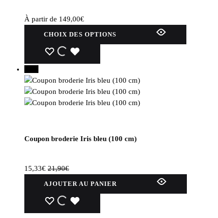
À partir de
149,00
€
Ce
CHOIX DES OPTIONS
produit
a
WISHLIST
WISHLIST
WISHLIST
plusieurs
30%
variations.
Les
options
peuvent
être
choisies
Coupon broderie Iris bleu (100 cm)
sur
la
page
15,33
€
21,90
€
du
AJOUTER AU PANIER
produit
WISHLIST
WISHLIST
WISHLIST