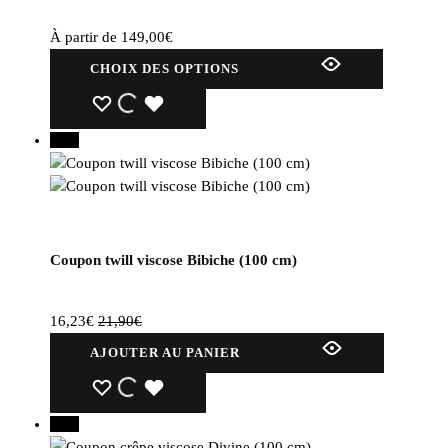
sur
la
À partir de
149,00
€
page
Ce
CHOIX DES OPTIONS
du
produit
produit
a
WISHLIST
WISHLIST
WISHLIST
plusieurs
26%
variations.
Les
options
peuvent
être
Coupon twill viscose Bibiche (100 cm)
choisies
sur
la
16,23
€
21,90
€
page
AJOUTER AU PANIER
du
produit
WISHLIST
WISHLIST
WISHLIST
40%