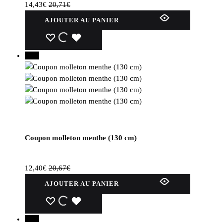
du
14,43
€
20,71
€
produit
AJOUTER AU PANIER
WISHLIST
WISHLIST
WISHLIST
40%
Coupon molleton menthe (130 cm)
12,40
€
20,67
€
AJOUTER AU PANIER
WISHLIST
WISHLIST
WISHLIST
50%