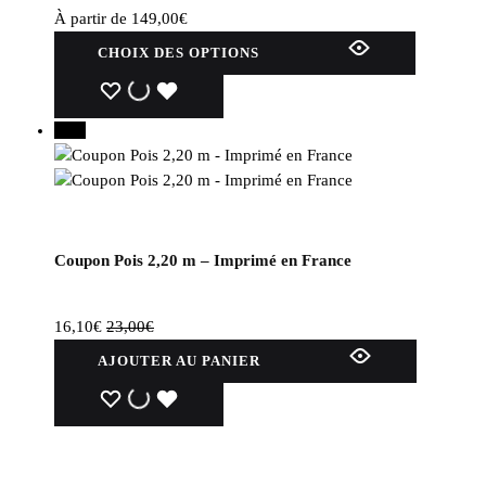
À partir de
149,00
€
Ce
CHOIX DES OPTIONS
produit
a
WISHLIST
WISHLIST
WISHLIST
plusieurs
30%
variations.
Les
options
peuvent
être
Coupon Pois 2,20 m – Imprimé en France
choisies
sur
la
16,10
€
23,00
€
page
AJOUTER AU PANIER
du
produit
WISHLIST
WISHLIST
WISHLIST