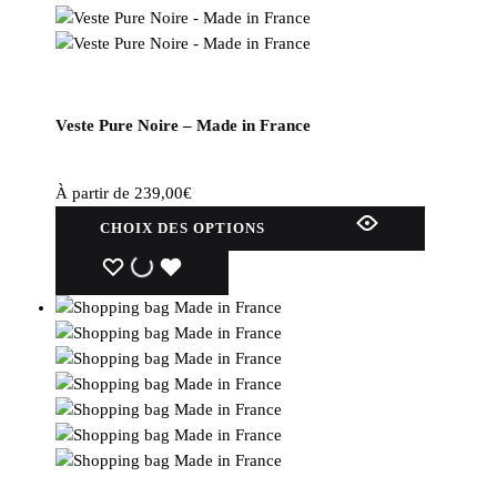
Veste Pure Noire – Made in France
À partir de
239,00
€
Ce
CHOIX DES OPTIONS
produit
a
WISHLIST
WISHLIST
WISHLIST
plusieurs
variations.
Les
options
peuvent
être
choisies
sur