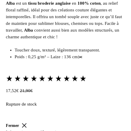
Alba
est un
tissu broderie anglaise
en
100% coton
, au relief
floral raffiné, idéal pour des créations couture élégantes et
intemporelles. Il offrira un tombé souple avec juste ce qu’il faut
de maintien pour sublimer blouses, chemises ou tops. Facile à
travailler,
Alba
convient aussi bien aux modèles structurés, un
charme authentique et chic !
Toucher doux, texturé, légèrement transparent.
Poids : 0,25 g/m² – Laize : 136 cm✂️
Rated
4.50
17,52
€
21,90
€
out
of
Rupture de stock
5
based
on
2
Fermer