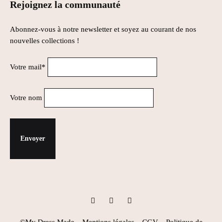
Rejoignez la communauté
Abonnez-vous à notre newsletter et soyez au courant de nos
nouvelles collections !
Votre mail*
Votre nom
Instagram
Facebook
Pinterest
©My Dress Made –
Mentions légales
–
CGV
–
Politique de