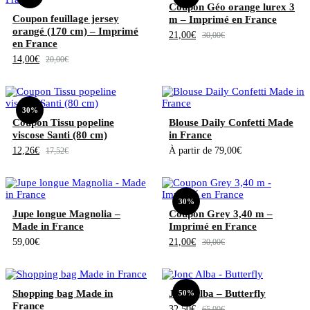
Coupon Géo orange lurex 3
Coupon feuillage jersey
m – Imprimé en France
orangé (170 cm) – Imprimé
21,00
€
30,00
€
en France
14,00
€
20,00
€
30%
Coupon Tissu popeline
Blouse Daily Confetti Made
viscose Santi (80 cm)
in France
12,26
€
À partir de
79,00
€
17,52
€
30%
Jupe longue Magnolia –
Coupon Grey 3,40 m –
Made in France
Imprimé en France
59,00
€
21,00
€
30,00
€
Shopping bag Made in
Jonc Alba – Butterfly
50%
France
32,50
€
65,00
€