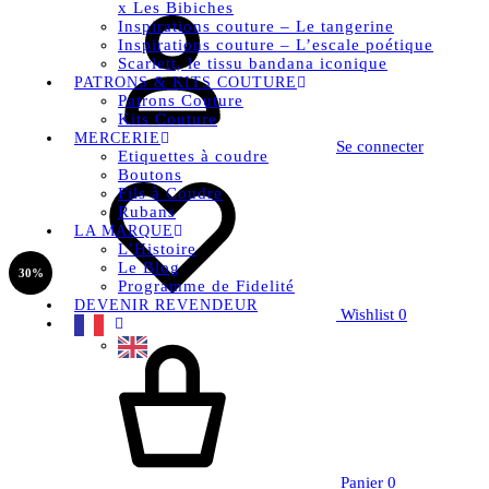
x Les Bibiches
Inspirations couture – Le tangerine
Inspirations couture – L’escale poétique
Scarlett, le tissu bandana iconique
PATRONS & KITS COUTURE
Patrons Couture
Kits Couture
MERCERIE
Se connecter
Etiquettes à coudre
Boutons
Fils à Coudre
Rubans
LA MARQUE
L’Histoire
Le Blog
30%
Programme de Fidelité
DEVENIR REVENDEUR
Wishlist
0
Panier
0