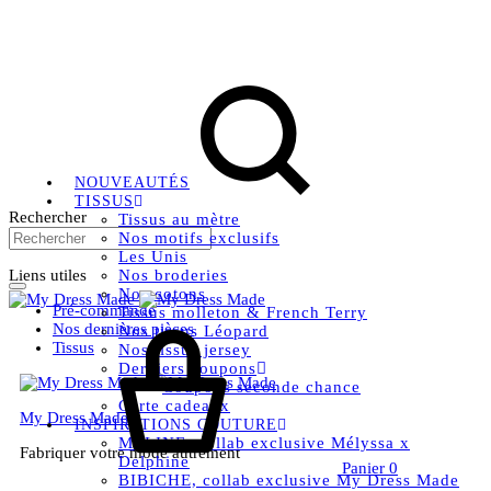
Livraison OFFERTE, à partir de 79€ en Mondial relay en
France métropolitaine.
Instagram
Facebook
Pinterest
NOUVEAUTÉS
TISSUS
Rechercher
Tissus au mètre
Nos motifs exclusifs
Les Unis
Liens utiles
Nos broderies
Nos cotons
Pré-commande
Tissus molleton & French Terry
Nos dernières pièces
Nos tissus Léopard
Tissus
Nos tissus jersey
Derniers coupons
Coupons seconde chance
Carte cadeaux
My Dress Made
INSPIRATIONS COUTURE
MELINE, collab exclusive Mélyssa x
Fabriquer votre mode autrement
Delphine
Panier
0
BIBICHE, collab exclusive My Dress Made