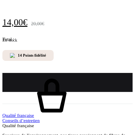
14,00
€
20,00
€
Total :
En stock
14
Points fidélité
Ajouter au panier
Qualité française
Conseils d’entretien
Qualité française