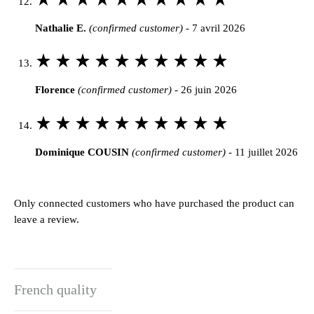
5
Nathalie E.
(confirmed customer)
-
7 avril 2026
out
of
Rated
5
5
Florence
(confirmed customer)
-
26 juin 2026
out
of
Rated
5
5
Dominique COUSIN
(confirmed customer)
-
11 juillet 2026
out
of
5
Only connected customers who have purchased the product can
leave a review.
French quality