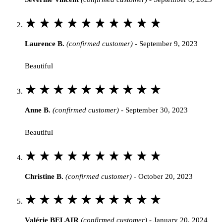
out
of
Rated
5
5
Laurence B.
(confirmed customer)
-
September 9, 2023
out
of
Beautiful
5
Rated
5
Anne B.
(confirmed customer)
-
September 30, 2023
out
of
Beautiful
5
Rated
5
Christine B.
(confirmed customer)
-
October 20, 2023
out
of
Rated
5
5
Valérie BELAIR
(confirmed customer)
-
January 20, 2024
out