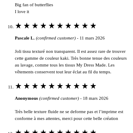
Big fan of butterflies
5
I love it
Rated
5
Pascale L.
(confirmed customer)
-
11 mars 2026
out
of
Joli tissu texturé non transparent. Il est assez rare de trouver
5
cette gamme de couleur kaki. Très bonne tenue des couleurs
au lavage, comme tous les tissus My Dress Made. Les
vêtements conservent tout leur éclat au fil du temps.
Rated
5
Anonymous
(confirmed customer)
-
18 mars 2026
out
of
Très belle texture fluide ne se deforme pas et l’imprime est
5
conforme à mes attentes, merci pour cette belle création
Rated