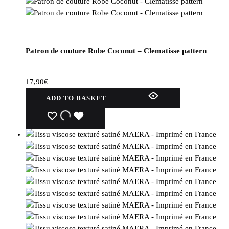
Patron de couture Robe Coconut – Clematisse pattern
17,90
€
ADD TO BASKET
WISHLIST
WISHLIST
WISHLIST