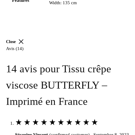
Features
Width: 135 cm
Close
Avis (14)
14 avis pour
Tissu crêpe
viscose BUTTERFLY –
Imprimé en France
Rated
5
Séverine Vincent
(confirmed customer)
-
September 8, 2023