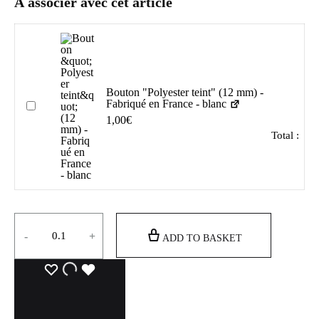
À associer avec cet article
ratings
Bouton "Polyester teint" (12 mm) -
Fabriqué en France - blanc
Add also “Bouton "Polyester teint" (12 mm) - Fabriqué en Franc
1,00
€
Total :
Quantity
-
+
ADD TO BASKET