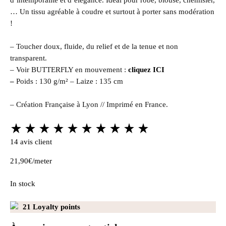
d’intemporalité et d’élégance.
Idéal pour robe, blouse, chemisier,
… Un tissu agréable à coudre et surtout à porter sans modération
!
– Toucher doux, fluide, du relief et de la tenue et non
transparent.
– Voir BUTTERFLY en mouvement :
cliquez ICI
–
Poids : 130 g/m² – Laize : 135 cm
– Création Française à Lyon // Imprimé en France.
Rated
5.00
14
avis client
out
21,90
€
/meter
of
5
In stock
based
on
21
Loyalty points
14
customer