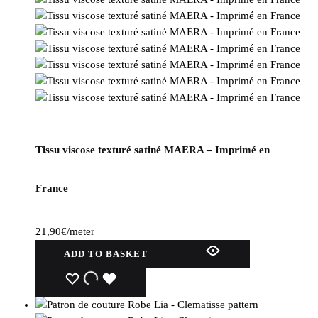
Tissu viscose texturé satiné MAERA – Imprimé en
France
21,90
€
/meter
ADD TO BASKET
WISHLIST
WISHLIST
WISHLIST