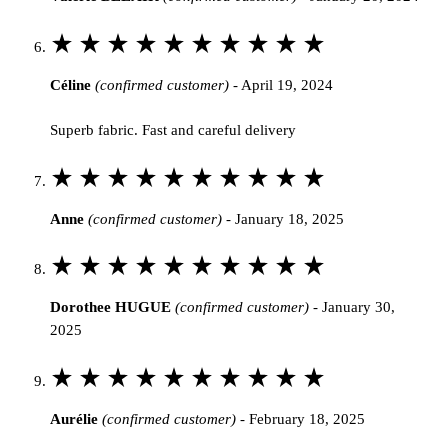
of
Rated
5
5
Céline
(confirmed customer)
-
April 19, 2024
out
of
Superb fabric. Fast and careful delivery
5
Rated
5
Anne
(confirmed customer)
-
January 18, 2025
out
of
Rated
5
5
Dorothee HUGUE
(confirmed customer)
-
January 30,
out
2025
of
5
Rated
5
Aurélie
(confirmed customer)
-
February 18, 2025
out
of