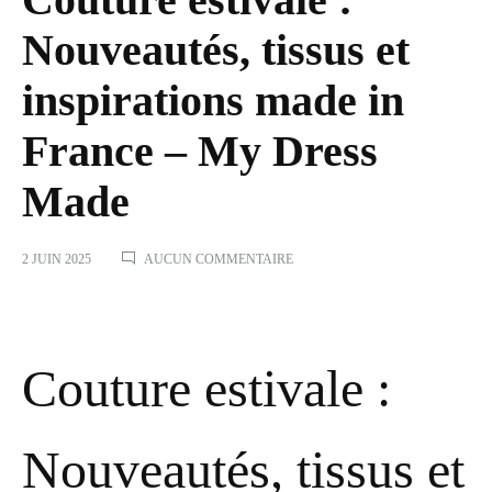
Nouveautés, tissus et
inspirations made in
France – My Dress
Made
SUR
2 JUIN 2025
AUCUN COMMENTAIRE
COUTURE
ESTIVALE
:
NOUVEAUTÉS,
TISSUS
Couture estivale :
ET
INSPIRATIONS
MADE
IN
Nouveautés, tissus et
FRANCE
–