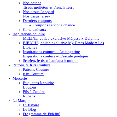
Nos cotons
Tissus molleton & French Terry
Nos tissus Léopard
Nos tissus jersey
Derniers coupons
Coupons seconde chance
Carte cadeaux
Inspirations couture
MELINE, collab exclusive Mélyssa x Delphine
BIBICHE, collab exclusive My Dress Made x Les
Bibiches
Inspirations couture – Le tangerine
Inspirations couture – L’escale poétique
Scarlett, le tissu bandana iconique
Patrons & Kits Couture
Patrons Couture
Kits Couture
Mercerie
Etiquettes à coudre
Boutons
Fils à Coudre
Rubans
La Marque
L’Histoire
Le Blog
Programme de Fidelité