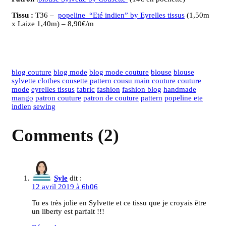
Tissu :
T36 –
popeline “Eté indien” by Eyrelles tissus
(1,50m
x Laize 1,40m) – 8,90€/m
blog couture
blog mode
blog mode couture
blouse
blouse
sylvette
clothes
cousette pattern
cousu main
couture
couture
mode
eyrelles tissus
fabric
fashion
fashion blog
handmade
mango
patron couture
patron de couture
pattern
popeline ete
indien
sewing
Comments (2)
Syle
dit :
12 avril 2019 à 6h06
Tu es très jolie en Sylvette et ce tissu que je croyais être
un liberty est parfait !!!