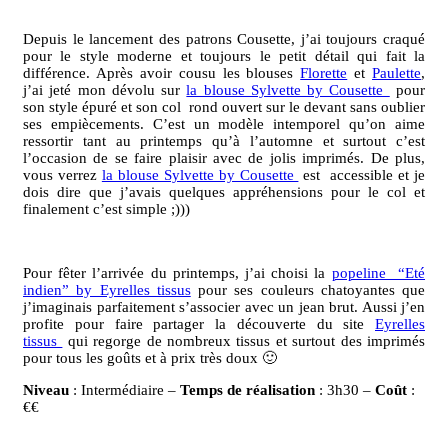
Sylvette
&
Depuis le lancement des patrons Cousette, j’ai toujours craqué
Eyrelles
pour le style moderne et toujours le petit détail qui fait la
différence. Après avoir cousu les blouses
Florette
et
Paulette
,
j’ai jeté mon dévolu sur
la blouse Sylvette by Cousette
pour
son style épuré et son col rond ouvert sur le devant sans oublier
ses empiècements. C’est un modèle intemporel qu’on aime
ressortir tant au printemps qu’à l’automne et surtout c’est
l’occasion de se faire plaisir avec de jolis imprimés. De plus,
vous verrez
la blouse Sylvette by Cousette
est accessible et je
dois dire que j’avais quelques appréhensions pour le col et
finalement c’est simple ;)))
Pour fêter l’arrivée du printemps, j’ai choisi la
popeline “Eté
indien” by Eyrelles tissus
pour ses couleurs chatoyantes que
j’imaginais parfaitement s’associer avec un jean brut. Aussi j’en
profite pour faire partager la découverte du site
Eyrelles
tissus
qui regorge de nombreux tissus et surtout des imprimés
pour tous les goûts et à prix très doux 🙂
Niveau
: Intermédiaire –
Temps de réalisation
: 3h30 –
Coût
:
€€