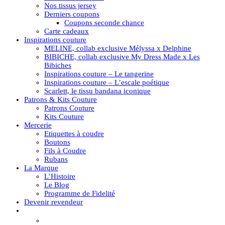
Nos tissus jersey
Derniers coupons
Coupons seconde chance
Carte cadeaux
Inspirations couture
MELINE, collab exclusive Mélyssa x Delphine
BIBICHE, collab exclusive My Dress Made x Les
Bibiches
Inspirations couture – Le tangerine
Inspirations couture – L’escale poétique
Scarlett, le tissu bandana iconique
Patrons & Kits Couture
Patrons Couture
Kits Couture
Mercerie
Etiquettes à coudre
Boutons
Fils à Coudre
Rubans
La Marque
L’Histoire
Le Blog
Programme de Fidelité
Devenir revendeur