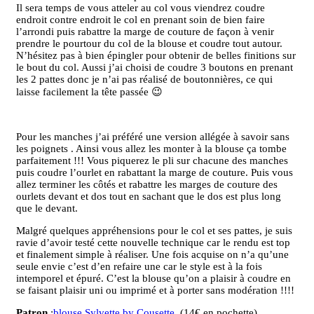
Il sera temps de vous atteler au col vous viendrez coudre
endroit contre endroit le col en prenant soin de bien faire
l’arrondi puis rabattre la marge de couture de façon à venir
prendre le pourtour du col de la blouse et coudre tout autour.
N’hésitez pas à bien épingler pour obtenir de belles finitions sur
le bout du col. Aussi j’ai choisi de coudre 3 boutons en prenant
les 2 pattes donc je n’ai pas réalisé de boutonnières, ce qui
laisse facilement la tête passée 😉
Pour les manches j’ai préféré une version allégée à savoir sans
les poignets . Ainsi vous allez les monter à la blouse ça tombe
parfaitement !!! Vous piquerez le pli sur chacune des manches
puis coudre l’ourlet en rabattant la marge de couture. Puis vous
allez terminer les côtés et rabattre les marges de couture des
ourlets devant et dos tout en sachant que le dos est plus long
que le devant.
Malgré quelques appréhensions pour le col et ses pattes, je suis
ravie d’avoir testé cette nouvelle technique car le rendu est top
et finalement simple à réaliser. Une fois acquise on n’a qu’une
seule envie c’est d’en refaire une car le style est à la fois
intemporel et épuré. C’est la blouse qu’on a plaisir à coudre en
se faisant plaisir uni ou imprimé et à porter sans modération !!!!
Patron
:
blouse Sylvette by Cousette
(14€ en pochette)