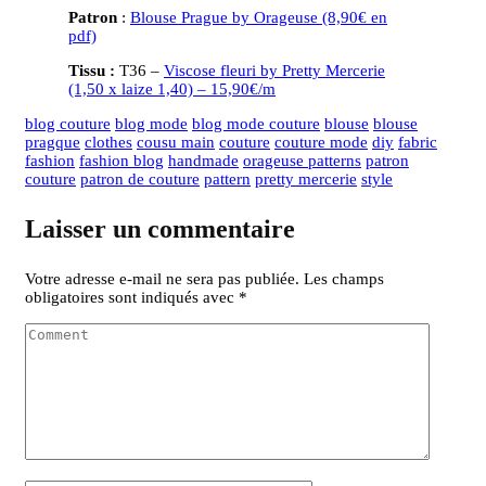
Patron
:
Blouse Prague by Orageuse (8,90€ en
pdf)
Tissu :
T36 –
Viscose fleuri by Pretty Mercerie
(1,50 x laize 1,40) – 15,90€/m
blog couture
blog mode
blog mode couture
blouse
blouse
pragque
clothes
cousu main
couture
couture mode
diy
fabric
fashion
fashion blog
handmade
orageuse patterns
patron
couture
patron de couture
pattern
pretty mercerie
style
Laisser un commentaire
Votre adresse e-mail ne sera pas publiée.
Les champs
obligatoires sont indiqués avec
*