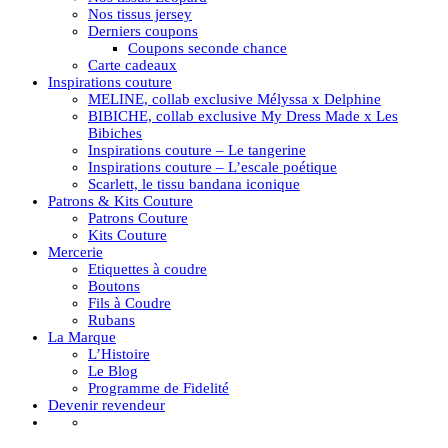
Nos tissus jersey
Derniers coupons
Coupons seconde chance
Carte cadeaux
Inspirations couture
MELINE, collab exclusive Mélyssa x Delphine
BIBICHE, collab exclusive My Dress Made x Les
Bibiches
Inspirations couture – Le tangerine
Inspirations couture – L’escale poétique
Scarlett, le tissu bandana iconique
Patrons & Kits Couture
Patrons Couture
Kits Couture
Mercerie
Etiquettes à coudre
Boutons
Fils à Coudre
Rubans
La Marque
L’Histoire
Le Blog
Programme de Fidelité
Devenir revendeur