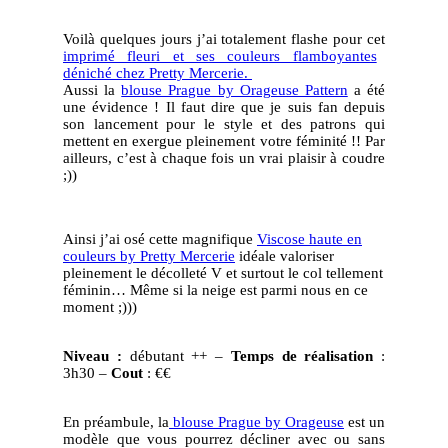
Prague
&
Voilà quelques jours j’ai totalement flashe pour cet
Pretty
imprimé fleuri et ses couleurs flamboyantes
Mercerie
déniché chez Pretty Mercerie.
Aussi la
blouse Prague by Orageuse Pattern
a été
une évidence ! Il faut dire que je suis fan depuis
son lancement pour le style et des patrons qui
mettent en exergue pleinement votre féminité !! Par
ailleurs, c’est à chaque fois un vrai plaisir à coudre
;))
Ainsi j’ai osé cette magnifique
Viscose haute en
couleurs by Pretty Mercerie
idéale valoriser
pleinement le décolleté V et surtout le col tellement
féminin… Même si la neige est parmi nous en ce
moment ;)))
Niveau :
débutant ++ –
Temps de réalisation
:
3h30 –
Cout
: €€
En préambule, la
blouse Prague by Orageuse
est un
modèle que vous pourrez décliner avec ou sans