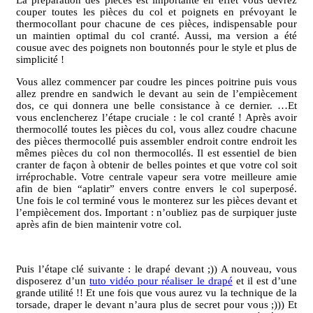
La préparation des pièces est importante en effet vous devrez
couper toutes les pièces du col et poignets en prévoyant le
thermocollant pour chacune de ces pièces, indispensable pour
un maintien optimal du col cranté. Aussi, ma version a été
cousue avec des poignets non boutonnés pour le style et plus de
simplicité !
Vous allez commencer par coudre les pinces poitrine puis vous
allez prendre en sandwich le devant au sein de l’empiècement
dos, ce qui donnera une belle consistance à ce dernier. …Et
vous enclencherez l’étape cruciale : le col cranté ! Après avoir
thermocollé toutes les pièces du col, vous allez coudre chacune
des pièces thermocollé puis assembler endroit contre endroit les
mêmes pièces du col non thermocollés. Il est essentiel de bien
cranter de façon à obtenir de belles pointes et que votre col soit
irréprochable. Votre centrale vapeur sera votre meilleure amie
afin de bien “aplatir” envers contre envers le col superposé.
Une fois le col terminé vous le monterez sur les pièces devant et
l’empiècement dos. Important : n’oubliez pas de surpiquer juste
après afin de bien maintenir votre col.
Puis l’étape clé suivante : le drapé devant ;)) A nouveau, vous
disposerez d’un
tuto vidéo pour réaliser le drapé
et il est d’une
grande utilité !! Et une fois que vous aurez vu la technique de la
torsade, draper le devant n’aura plus de secret pour vous ;))) Et