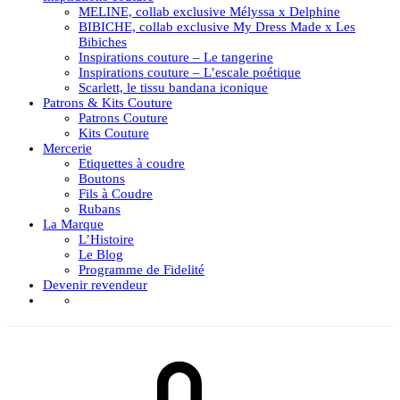
MELINE, collab exclusive Mélyssa x Delphine
BIBICHE, collab exclusive My Dress Made x Les
Bibiches
Inspirations couture – Le tangerine
Inspirations couture – L’escale poétique
Scarlett, le tissu bandana iconique
Patrons & Kits Couture
Patrons Couture
Kits Couture
Mercerie
Etiquettes à coudre
Boutons
Fils à Coudre
Rubans
La Marque
L’Histoire
Le Blog
Programme de Fidelité
Devenir revendeur