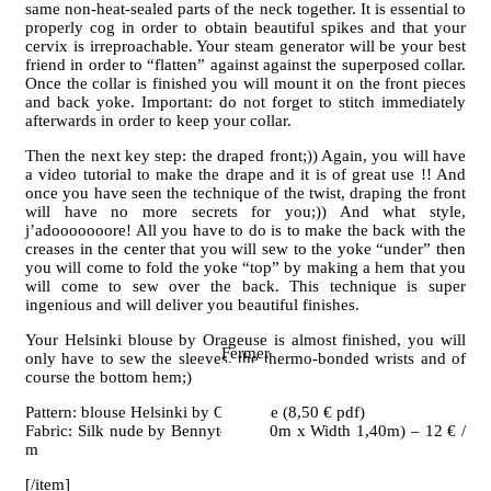
same non-heat-sealed parts of the neck together. It is essential to
properly cog in order to obtain beautiful spikes and that your
cervix is irreproachable. Your steam generator will be your best
friend in order to “flatten” against against the superposed collar.
Once the collar is finished you will mount it on the front pieces
and back yoke. Important: do not forget to stitch immediately
afterwards in order to keep your collar.
Then the next key step: the draped front;)) Again, you will have
a video tutorial to make the drape and it is of great use !! And
once you have seen the technique of the twist, draping the front
will have no more secrets for you;)) And what style,
j’adooooooore! All you have to do is to make the back with the
creases in the center that you will sew to the yoke “under” then
you will come to fold the yoke “top” by making a hem that you
will come to sew over the back. This technique is super
ingenious and will deliver you beautiful finishes.
Your Helsinki blouse by Orageuse is almost finished, you will
Fermer
only have to sew the sleeves, the thermo-bonded wrists and of
course the bottom hem;)
Pattern: blouse Helsinki by Orageuse (8,50 € pdf)
Fabric: Silk nude by Bennytex (1,50m x Width 1,40m) – 12 € /
m
[/item]