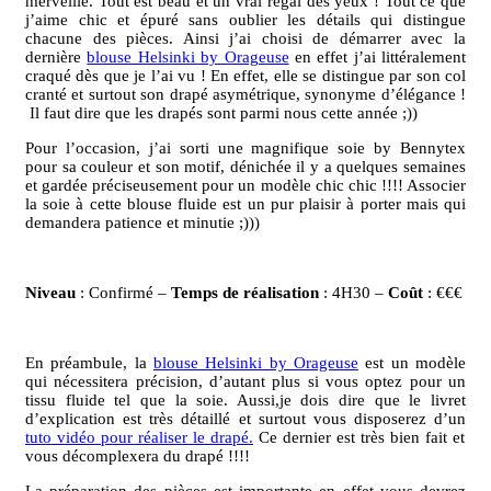
merveille. Tout est beau et un vrai régal des yeux ! Tout ce que
j’aime chic et épuré sans oublier les détails qui distingue
chacune des pièces. Ainsi j’ai choisi de démarrer avec la
dernière
blouse Helsinki by Orageuse
en effet j’ai littéralement
craqué dès que je l’ai vu ! En effet, elle se distingue par son col
cranté et surtout son drapé asymétrique, synonyme d’élégance !
Il faut dire que les drapés sont parmi nous cette année ;))
Pour l’occasion, j’ai sorti une magnifique soie by Bennytex
pour sa couleur et son motif, dénichée il y a quelques semaines
et gardée préciseusement pour un modèle chic chic !!!! Associer
la soie à cette blouse fluide est un pur plaisir à porter mais qui
demandera patience et minutie ;)))
Niveau
: Confirmé –
Temps de réalisation
: 4H30 –
Coût
: €€€
En préambule, la
blouse Helsinki by Orageuse
est un modèle
qui nécessitera précision, d’autant plus si vous optez pour un
tissu fluide tel que la soie. Aussi,je dois dire que le livret
d’explication est très détaillé et surtout vous disposerez d’un
tuto vidéo pour réaliser le drapé.
Ce dernier est très bien fait et
vous décomplexera du drapé !!!!