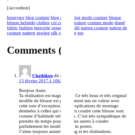
[/accordion]
bennytex
blog couture
blog mode
blog mode couture
blouse
blouse helsinki
clothes
col crantré
couture
couture mode
drapé
fabric
fashion
mercerie
orageuse
outfit
patron couture
patron de
couture
pattern
sewing
silk
soie
style
top
Comments (3)
Chatkikou
dit :
13 février 2017 à 10h28
Bonjour Anne.
Ta réalisation est magnifique. Ce très beau et très original
modèle de blouse est parfaitement mis en valeur avec
cette soie d’exception.Et tes explications de montage
destinées à celles qui voudront coudre cette blouse sont
comme d’habitude très claires. C’est très sympathique de
prendre du temps pour aider les autres à coudre
parfaitement les modèles que tu portes.
J’aime toujours autant ton blog et tes réalisations.