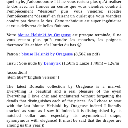
quel style, j’adooooooore ! Il ne vous restera plus qu’à réaliser
le dos avec les fronces au centre que vous viendrez coudre à
l’empiècement “dessous” puis vous viendrez rabattre
l’empiècement “dessus” en faisant un ourlet que vous viendrez
coudre par dessus le dos. Cette technique est super ingénieuse
et vous délivrera de belles finitions.
Votre
blouse Helsinki by Orageuse
est presque terminée, il ne
vous restera plus qu’à coudre les manches, les poignets
thermocollés et bien sûr l’ourlet du bas 😉
Patron :
blouse Helsinki by Orageuse
(8,50€ en pdf)
Tissu : Soie nude by
Bennytex
(1,50m x Laize 1,40m) – 12€/m
[accordion]
[item title=”English version”]
The latest Borealis collection by Orageuse is a marvel.
Everything is beautiful and a real pleasure of the eyes!
Everything I love chic and uncluttered without forgetting the
details that distinguishes each of the pieces. So I chose to start
with the last blouse Helsinki by Orageuse indeed I literally
cracked as soon as I saw it! Indeed, it is distinguished by its
notched collar and especially its asymmetrical drape,
synonymous with elegance! It must be said that the drapes are
among us this year;))