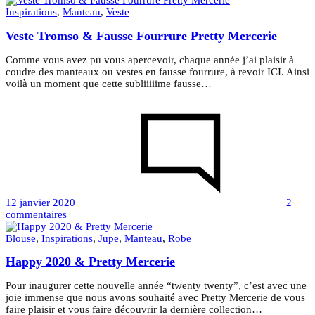
Bijasson
Inspirations
,
Manteau
,
Veste
:
Veste Tromso & Fausse Fourrure Pretty Mercerie
Naima
&
Albane
Comme vous avez pu vous apercevoir, chaque année j’ai plaisir à
coudre des manteaux ou vestes en fausse fourrure, à revoir ICI. Ainsi
voilà un moment que cette subliiiiime fausse…
12 janvier 2020
2
sur
commentaires
Veste
Tromso
Blouse
,
Inspirations
,
Jupe
,
Manteau
,
Robe
&
Happy 2020 & Pretty Mercerie
Fausse
Fourrure
Pretty
Pour inaugurer cette nouvelle année “twenty twenty”, c’est avec une
Mercerie
joie immense que nous avons souhaité avec Pretty Mercerie de vous
faire plaisir et vous faire découvrir la dernière collection…