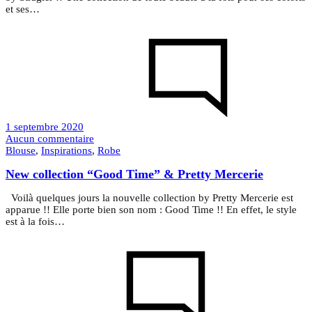
et ses…
1 septembre 2020
sur
Aucun commentaire
Collection
Blouse
,
Inspirations
,
Robe
UNE
New collection “Good Time” & Pretty Mercerie
–
Allure
by
Voilà quelques jours la nouvelle collection by Pretty Mercerie est
Stragier
apparue !! Elle porte bien son nom : Good Time !! En effet, le style
est à la fois…