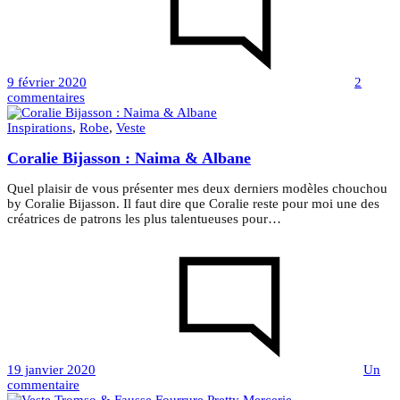
9 février 2020
2
sur
commentaires
Chemise
Adeline
Inspirations
,
Robe
,
Veste
&
Coralie Bijasson : Naima & Albane
Coralie
Bijasson
Quel plaisir de vous présenter mes deux derniers modèles chouchou
by Coralie Bijasson. Il faut dire que Coralie reste pour moi une des
créatrices de patrons les plus talentueuses pour…
19 janvier 2020
Un
sur
commentaire
Coralie