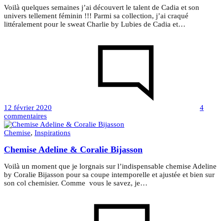
Bijasson
Voilà quelques semaines j’ai découvert le talent de Cadia et son
univers tellement féminin !!! Parmi sa collection, j’ai craqué
littéralement pour le sweat Charlie by Lubies de Cadia et…
12 février 2020
4
sur
commentaires
Sweat
Charlie
Chemise
,
Inspirations
&
Chemise Adeline & Coralie Bijasson
Lubies
de
Cadia
Voilà un moment que je lorgnais sur l’indispensable chemise Adeline
by Coralie Bijasson pour sa coupe intemporelle et ajustée et bien sur
son col chemisier. Comme vous le savez, je…