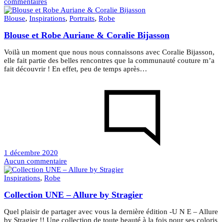
sur
commentaires
Manteau
Magnésium
Blouse
,
Inspirations
,
Portraits
,
Robe
&
Blouse et Robe Auriane & Coralie Bijasson
suédine
fourrée
Voilà un moment que nous nous connaissons avec Coralie Bijasson,
elle fait partie des belles rencontres que la communauté couture m’a
fait découvrir ! En effet, peu de temps après…
1 décembre 2020
sur
Aucun commentaire
Blouse
et
Inspirations
,
Robe
Robe
Collection UNE – Allure by Stragier
Auriane
&
Coralie
Quel plaisir de partager avec vous la dernière édition -U N E – Allure
Bijasson
by Stragier !! Une collection de toute beauté à la fois pour ses coloris