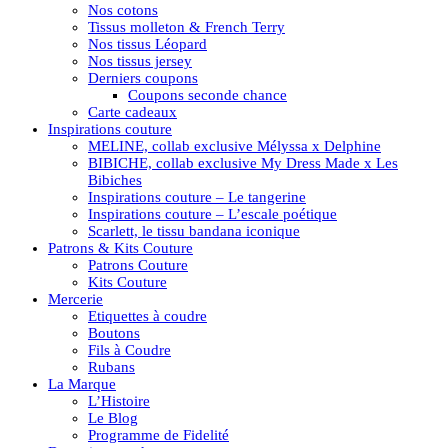
Nos cotons
Tissus molleton & French Terry
Nos tissus Léopard
Nos tissus jersey
Derniers coupons
Coupons seconde chance
Carte cadeaux
Inspirations couture
MELINE, collab exclusive Mélyssa x Delphine
BIBICHE, collab exclusive My Dress Made x Les
Bibiches
Inspirations couture – Le tangerine
Inspirations couture – L’escale poétique
Scarlett, le tissu bandana iconique
Patrons & Kits Couture
Patrons Couture
Kits Couture
Mercerie
Etiquettes à coudre
Boutons
Fils à Coudre
Rubans
La Marque
L’Histoire
Le Blog
Programme de Fidelité