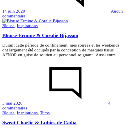
14 juin 2020
Aucun
sur
commentaire
New
collection
Blouse
,
Inspirations
“Good
Blouse Ermine & Coralie Bijasson
Time”
&
Pretty
Durant cette période de confinement, mes soirées et les weekends
Mercerie
ont largement été occupés par la conception de masques tissus
AFNOR en guise de soutien au personnel soignant. Aussi entre…
3 mai 2020
4
sur
commentaires
Blouse
Blouse
,
Inspirations
,
Tutos
Ermine
Sweat Charlie & Lubies de Cadia
&
Coralie