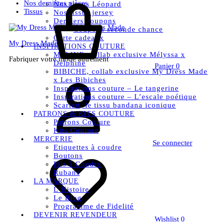
Nos dernières pièces
Nos tissus Léopard
Tissus
Nos tissus jersey
Derniers coupons
Coupons seconde chance
Carte cadeaux
My Dress Made
INSPIRATIONS COUTURE
MELINE, collab exclusive Mélyssa x
Fabriquer votre mode autrement
Delphine
Panier
0
BIBICHE, collab exclusive My Dress Made
x Les Bibiches
Inspirations couture – Le tangerine
Inspirations couture – L’escale poétique
Scarlett, le tissu bandana iconique
PATRONS & KITS COUTURE
Patrons Couture
Kits Couture
MERCERIE
Se connecter
Etiquettes à coudre
Boutons
Fils à Coudre
Rubans
LA MARQUE
L’Histoire
Le Blog
Programme de Fidelité
DEVENIR REVENDEUR
Wishlist
0