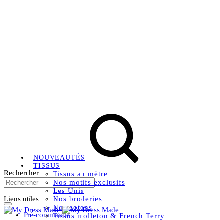
Livraison OFFERTE, à partir de 79€ en Mondial relay en
France métropolitaine.
Instagram
Facebook
Pinterest
NOUVEAUTÉS
TISSUS
Rechercher
Tissus au mètre
Nos motifs exclusifs
Les Unis
Liens utiles
Nos broderies
Nos cotons
Pré-commande
Tissus molleton & French Terry