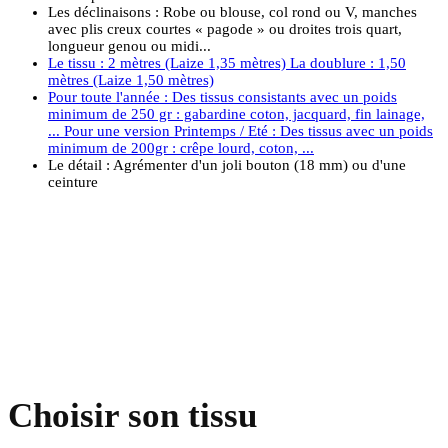
Les déclinaisons : Robe ou blouse, col rond ou V, manches
avec plis creux courtes « pagode » ou droites trois quart,
longueur genou ou midi...
Le tissu : 2 mètres (Laize 1,35 mètres) La doublure : 1,50
mètres (Laize 1,50 mètres)
Pour toute l'année : Des tissus consistants avec un poids
minimum de 250 gr : gabardine coton, jacquard, fin lainage,
... Pour une version Printemps / Eté : Des tissus avec un poids
minimum de 200gr : crêpe lourd, coton, ...​
Le détail : Agrémenter d'un joli bouton (18 mm) ou d'une
ceinture
Choisir son tissu