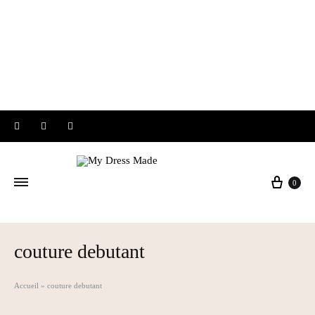
Instagram
Facebook
Pinterest
Panier
0
couture debutant
Accueil
»
couture debutant