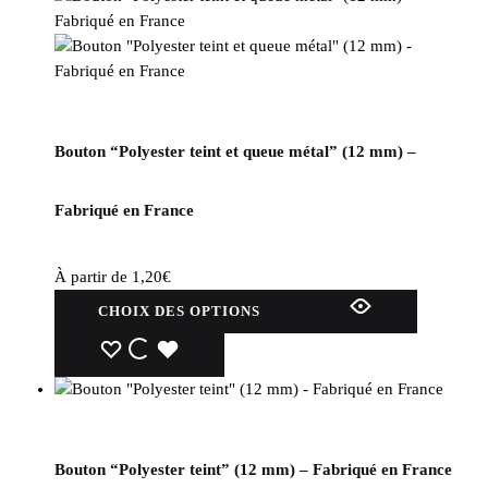
variations.
Les
options
peuvent
être
choisies
Bouton “Polyester teint et queue métal” (12 mm) –
sur
la
page
Fabriqué en France
du
produit
À partir de
1,20
€
Ce
CHOIX DES OPTIONS
produit
a
WISHLIST
WISHLIST
WISHLIST
plusieurs
variations.
Les
options
Bouton “Polyester teint” (12 mm) – Fabriqué en France
peuvent