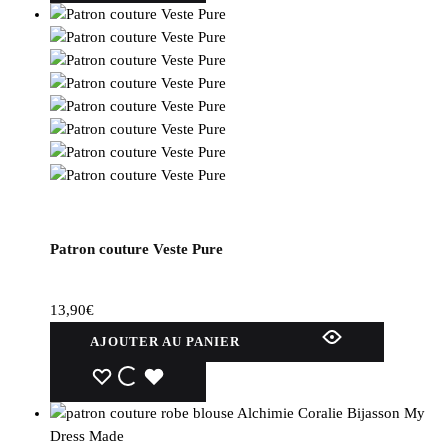
plusieurs
variations.
Les
options
peuvent
être
choisies
sur
la
page
du
Patron couture Veste Pure
produit
13,90
€
AJOUTER AU PANIER
WISHLIST
WISHLIST
WISHLIST