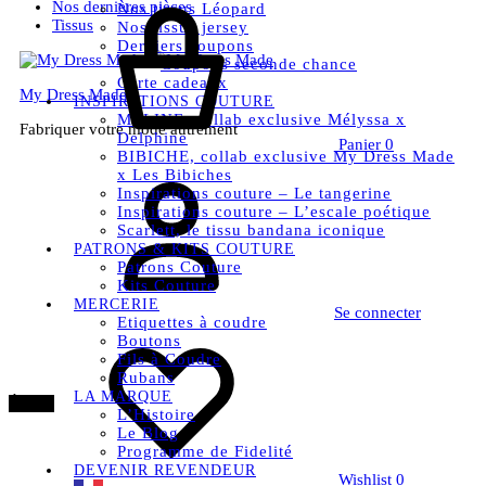
Nos dernières pièces
Nos tissus Léopard
Tissus
Nos tissus jersey
Derniers coupons
Coupons seconde chance
Carte cadeaux
My Dress Made
INSPIRATIONS COUTURE
MELINE, collab exclusive Mélyssa x
Fabriquer votre mode autrement
Delphine
Panier
0
BIBICHE, collab exclusive My Dress Made
x Les Bibiches
Inspirations couture – Le tangerine
Inspirations couture – L’escale poétique
Scarlett, le tissu bandana iconique
PATRONS & KITS COUTURE
Patrons Couture
Kits Couture
MERCERIE
Se connecter
Etiquettes à coudre
Boutons
Fils à Coudre
Rubans
LA MARQUE
Épuisé
L’Histoire
Le Blog
Programme de Fidelité
DEVENIR REVENDEUR
Wishlist
0