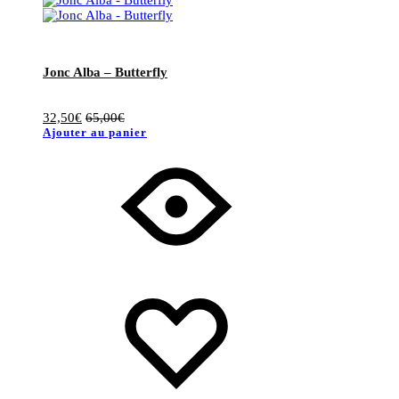
Jonc Alba – Butterfly
32,50
€
65,00
€
Ajouter au panier