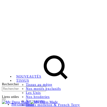
Livraison OFFERTE, à partir de 79€ en Mondial relay en
France métropolitaine.
Instagram
Facebook
Pinterest
NOUVEAUTÉS
TISSUS
Rechercher
Tissus au mètre
Nos motifs exclusifs
Les Unis
Liens utiles
Nos broderies
Nos cotons
Pré-commande
Tissus molleton & French Terry