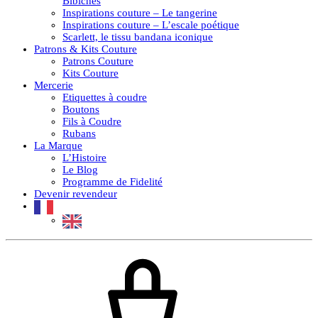
Bibiches
Inspirations couture – Le tangerine
Inspirations couture – L’escale poétique
Scarlett, le tissu bandana iconique
Patrons & Kits Couture
Patrons Couture
Kits Couture
Mercerie
Etiquettes à coudre
Boutons
Fils à Coudre
Rubans
La Marque
L’Histoire
Le Blog
Programme de Fidelité
Devenir revendeur