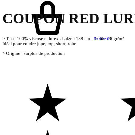
COUPON RED LURE
> Tissu 100% viscose et lurex . Laize : 138 cm – Poids : 90gr/m²
Panier
0
Idéal pour coudre jupe, top, short, robe
> Origine : surplus de production