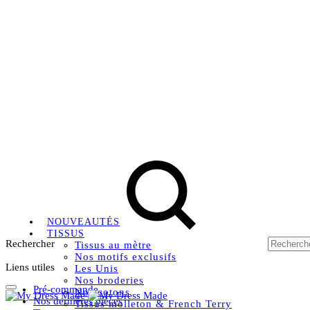
Livraison OFFERTE, à partir de 79€ en Mondial relay en 
Instagram
Facebook
Pinterest
NOUVEAUTÉS
TISSUS
Rechercher
Tissus au mètre
Nos motifs exclusifs
Liens utiles
Les Unis
Nos broderies
Pré-commande
Nos cotons
Nos dernières pièces
Tissus molleton & French Terry