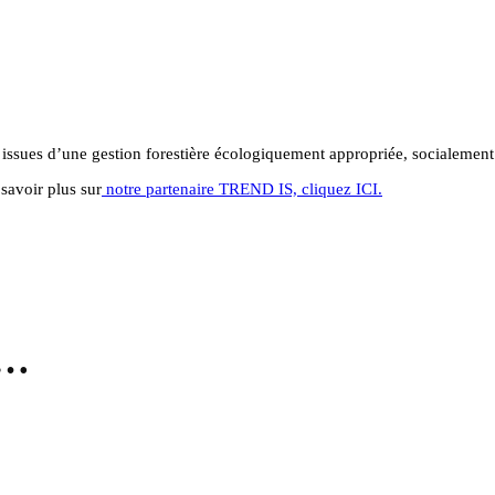
s issues d’une gestion forestière écologiquement appropriée, socialeme
savoir plus sur
notre partenaire TREND IS, cliquez ICI.
i…