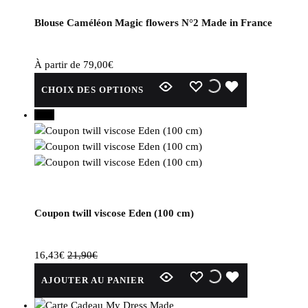
être
Blouse Caméléon Magic flowers N°2 Made in France
choisies
sur
la
À partir de
79,00
€
page
Ce
WISHLIST
WISHLIST
WISHLIST
CHOIX DES OPTIONS
du
produit
produit
a
25%
plusieurs
variations.
Les
options
peuvent
être
Coupon twill viscose Eden (100 cm)
choisies
sur
la
16,43
€
21,90
€
page
WISHLIST
WISHLIST
WISHLIST
AJOUTER AU PANIER
du
produit