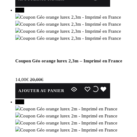
du
produit
30%
Coupon Géo orange lurex 2,3m – Imprimé en France
14,00
€
20,00
€
WISHLIST
WISHLIST
WISHLIST
AJOUTER AU PANIER
30%