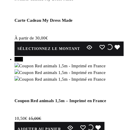
Carte Cadeau My Dress Made
À partir de
30,00
€
Ce
WISHLIST
WISHLI
WIS
SÉLECTIONNEZ LE MONTANT
produit
a
30%
plusieurs
variations.
Les
options
peuvent
être
Coupon Red animals 1,5m – Imprimé en France
choisies
sur
la
10,50
€
15,00
€
page
WISHLIST
WISHLIST
WISHLIST
AJOUTER AU PANIER