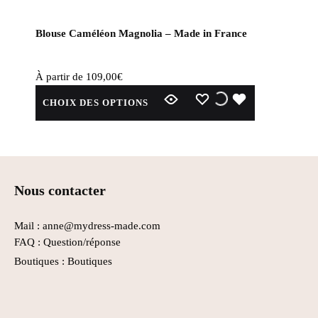
Blouse Caméléon Magnolia – Made in France
À partir de
109,00
€
Ce
WISHLIST
WISHLIST
WISHLIST
CHOIX DES OPTIONS
produit
a
plusieurs
variations.
Les
Nous contacter
options
peuvent
être
Mail : anne@mydress-made.com
choisies
FAQ :
Question/réponse
sur
Boutiques :
Boutiques
la
page
du