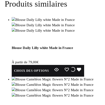
Produits similaires
Blouse Daily Lilly white Made in France
À partir de
79,00
€
Ce
WISHLIST
WISHLIST
WISHLIST
CHOIX DES OPTIONS
produit
a
plusieurs
variations.
Les
options
peuvent