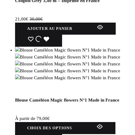
Coupon Grey 3,40 m – Imprimé en France
21,00
€
30,00
€
AJOUTER AU PANIER
WISHLIST
WISHLIST
WISHLIST
Blouse Caméléon Magic flowers N°1 Made in France
À partir de
79,00
€
Ce
CHOIX DES OPTIONS
produit