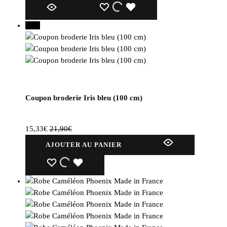
Ce
WISHLIST
WISHLIST
WISHLIST
produit
30%
a
plusieurs
variations.
Les
options
peuvent
être
Coupon broderie Iris bleu (100 cm)
choisies
sur
15,33
€
21,90
€
la
page
AJOUTER AU PANIER
du
WISHLIST
WISHLIST
WISHLIST
produit