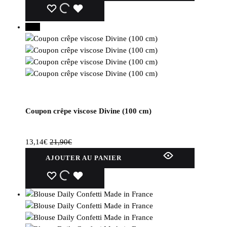
du
WISHLIST
WISHLIST
WISHLIST
produit
40%
Coupon crêpe viscose Divine (100 cm)
13,14
€
21,90
€
AJOUTER AU PANIER
WISHLIST
WISHLIST
WISHLIST