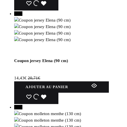
a
WISHLIST
WISHLIST
WISHLIST
plusieurs
30%
variations.
Les
options
peuvent
être
choisies
sur
Coupon jersey Elena (90 cm)
la
page
du
14,43
€
20,71
€
produit
AJOUTER AU PANIER
WISHLIST
WISHLIST
WISHLIST
40%