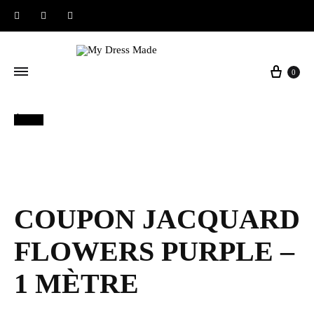
Instagram
Facebook
Pinterest
Panier
0
Épuisé
COUPON JACQUARD
FLOWERS PURPLE –
1 MÈTRE