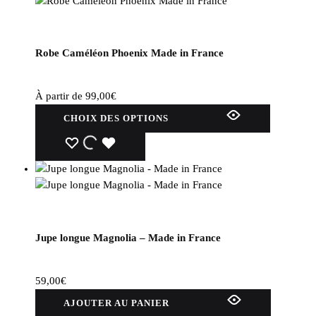
Robe Caméléon Phoenix Made in France
À partir de
99,00
€
Ce
CHOIX DES OPTIONS
produit
a
WISHLIST
WISHLIST
WISHLIST
plusieurs
variations.
Les
options
peuvent
Jupe longue Magnolia – Made in France
être
choisies
sur
59,00
€
la
AJOUTER AU PANIER
page