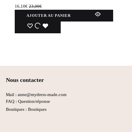
du
16,10
€
23,00
€
produit
AJOUTER AU PANIER
WISHLIST
WISHLIST
WISHLIST
Nous contacter
Mail : anne@mydress-made.com
FAQ :
Question/réponse
Boutiques :
Boutiques