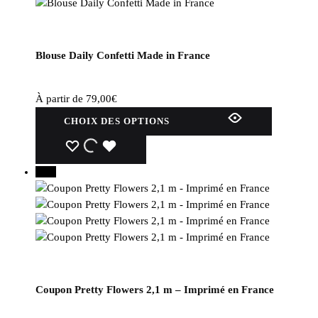
Blouse Daily Confetti Made in France
À partir de
79,00
€
Ce
CHOIX DES OPTIONS
produit
a
WISHLIST
WISHLIST
WISHLIST
plusieurs
30%
variations.
Les
options
peuvent
être
choisies
sur
Coupon Pretty Flowers 2,1 m – Imprimé en France
la
page