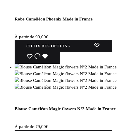
Robe Caméléon Phoenix Made in France
À partir de
99,00
€
Ce
CHOIX DES OPTIONS
produit
a
WISHLIST
WISHLIST
WISHLIST
plusieurs
variations.
Les
options
peuvent
être
choisies
Blouse Caméléon Magic flowers N°2 Made in France
sur
la
page
À partir de
79,00
€
du