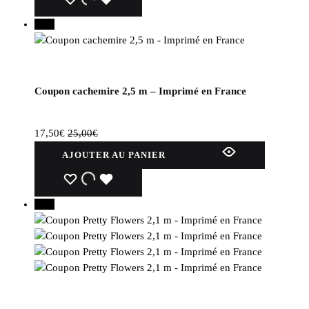
a
WISHLIST
WISHLIST
WISHLIST
plusieurs
30%
variations.
Les
options
peuvent
Coupon cachemire 2,5 m – Imprimé en France
être
choisies
sur
17,50
€
25,00
€
la
AJOUTER AU PANIER
page
du
WISHLIST
WISHLIST
WISHLIST
produit
30%