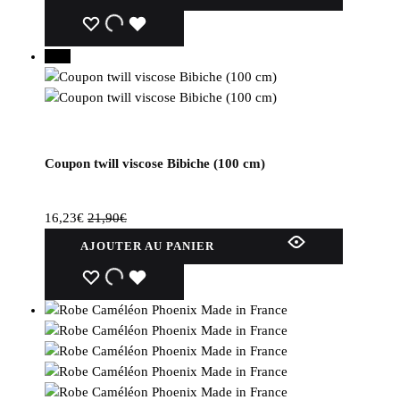
produit
WISHLIST
WISHLIST
WISHLIST
26%
Coupon twill viscose Bibiche (100 cm)
16,23
€
21,90
€
AJOUTER AU PANIER
WISHLIST
WISHLIST
WISHLIST