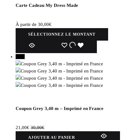
Carte Cadeau My Dress Made
À partir de
30,00
€
SÉLECTIONNEZ LE MONTANT
Ce
WISHLIST
WISHLIST
WISHLIST
produit
30%
a
plusieurs
variations.
Les
options
peuvent
être
choisies
Coupon Grey 3,40 m – Imprimé en France
sur
la
21,00
€
30,00
€
page
du
AJOUTER AU PANIER