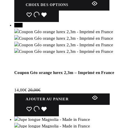
Ce
CHOIX DES OPTIONS
produit
produit
a
WISHLIST
WISHLIST
WISHLIST
plusieurs
30%
variations.
Les
options
peuvent
être
choisies
sur
Coupon Géo orange lurex 2,3m – Imprimé en France
la
page
du
14,00
€
20,00
€
produit
AJOUTER AU PANIER
WISHLIST
WISHLIST
WISHLIST