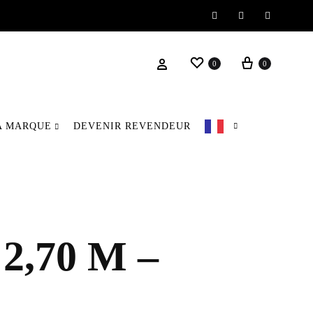
Instagram
Facebook
Pinteres
Wishlist
Panier
Se connecter
0
0
A MARQUE
DEVENIR REVENDEUR
,70 M –