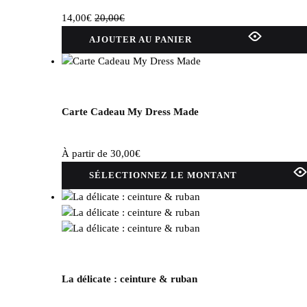
14,00
€
20,00
€
AJOUTER AU PANIER
Carte Cadeau My Dress Made
À partir de
30,00
€
Ce
SÉLECTIONNEZ LE MONTANT
produit
a
plusieurs
variations
Les
options
peuvent
La délicate : ceinture & ruban
être