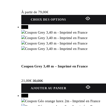
À partir de
79,00
€
Ce
CHOIX DES OPTIONS
produit
30%
a
plusieurs
variations.
Les
options
peuvent
être
choisies
Coupon Grey 3,40 m – Imprimé en France
sur
la
21,00
€
30,00
€
page
du
AJOUTER AU PANIER
produit
30%