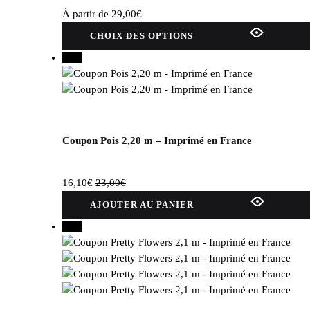
choisies
À partir de
29,00
€
sur
Ce
la
CHOIX DES OPTIONS
produit
page
30%
a
du
plusieurs
produit
variations.
Les
options
peuvent
Coupon Pois 2,20 m – Imprimé en France
être
choisies
16,10
€
23,00
€
sur
la
AJOUTER AU PANIER
page
30%
du
produit