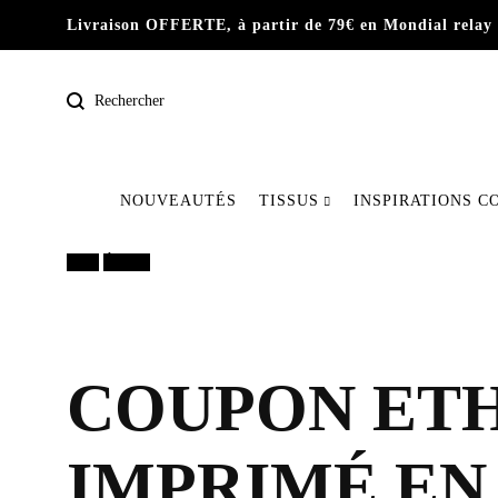
Livraison OFFERTE, à partir de 79€ en Mondial relay 
Rechercher
NOUVEAUTÉS
TISSUS
INSPIRATIONS C
Pré-commande
15%
Épuisé
Nos dernières pièces
Tissus
COUPON ETH
IMPRIMÉ EN