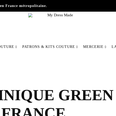
en France métropolitaine.
My
Fabriquer
Dress
votre
OUTURE
PATRONS & KITS COUTURE
MERCERIE
L
Made
mode
autrement
NIQUE GREEN 2
 FRANCE