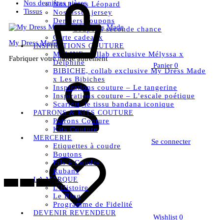
Nos dernières pièces
Nos tissus Léopard
Tissus
Nos tissus jersey
Derniers coupons
Coupons seconde chance
Carte cadeaux
My Dress Made
INSPIRATIONS COUTURE
MELINE, collab exclusive Mélyssa x
Fabriquer votre mode autrement
Delphine
Panier
0
BIBICHE, collab exclusive My Dress Made
x Les Bibiches
Inspirations couture – Le tangerine
Inspirations couture – L’escale poétique
Scarlett, le tissu bandana iconique
PATRONS & KITS COUTURE
Patrons Couture
Kits Couture
MERCERIE
Se connecter
Etiquettes à coudre
Boutons
Fils à Coudre
Rubans
LA MARQUE
New
20%
Épuisé
L’Histoire
Le Blog
Programme de Fidelité
DEVENIR REVENDEUR
Wishlist
0