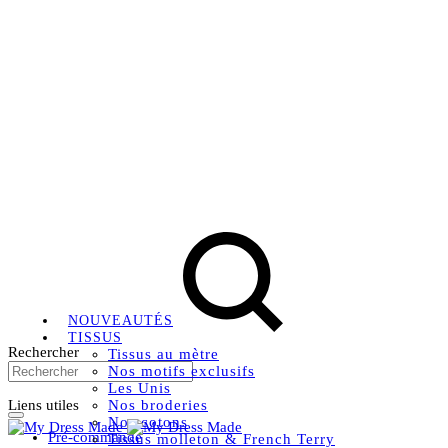
Livraison OFFERTE, à partir de 79€ en Mondial relay en
France métropolitaine.
Instagram
Facebook
Pinterest
NOUVEAUTÉS
TISSUS
Rechercher
Tissus au mètre
Nos motifs exclusifs
Les Unis
Liens utiles
Nos broderies
Nos cotons
Pré-commande
Tissus molleton & French Terry