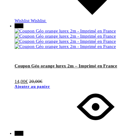
Wishlist
Wishlist
30%
Coupon Géo orange lurex 2m – Imprimé en France
14,00
€
20,00
€
Ajouter au panier
50%