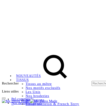
Livraison OFFERTE, à partir de 79€ en Mondial relay en 
Instagram
Facebook
Pinterest
NOUVEAUTÉS
TISSUS
Rechercher
Tissus au mètre
Nos motifs exclusifs
Liens utiles
Les Unis
Nos broderies
Pré-commande
Nos cotons
Nos dernières pièces
Tissus molleton & French Terry