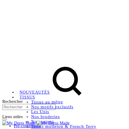
Livraison OFFERTE, à partir de 79€ en Mondial relay en
France métropolitaine.
Instagram
Facebook
Pinterest
NOUVEAUTÉS
TISSUS
Rechercher
Tissus au mètre
Nos motifs exclusifs
Les Unis
Liens utiles
Nos broderies
Nos cotons
Pré-commande
Tissus molleton & French Terry