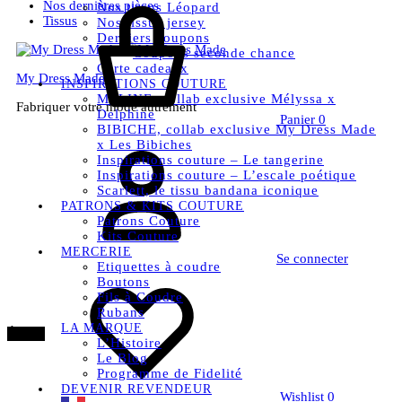
Nos dernières pièces
Nos tissus Léopard
Tissus
Nos tissus jersey
Derniers coupons
Coupons seconde chance
Carte cadeaux
My Dress Made
INSPIRATIONS COUTURE
MELINE, collab exclusive Mélyssa x
Fabriquer votre mode autrement
Delphine
Panier
0
BIBICHE, collab exclusive My Dress Made
x Les Bibiches
Inspirations couture – Le tangerine
Inspirations couture – L’escale poétique
Scarlett, le tissu bandana iconique
PATRONS & KITS COUTURE
Patrons Couture
Kits Couture
MERCERIE
Se connecter
Etiquettes à coudre
Boutons
Fils à Coudre
Rubans
LA MARQUE
Épuisé
L’Histoire
Le Blog
Programme de Fidelité
DEVENIR REVENDEUR
Wishlist
0