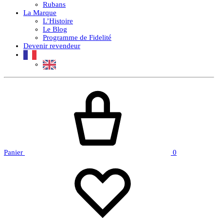
Rubans
La Marque
L’Histoire
Le Blog
Programme de Fidelité
Devenir revendeur
Panier
0