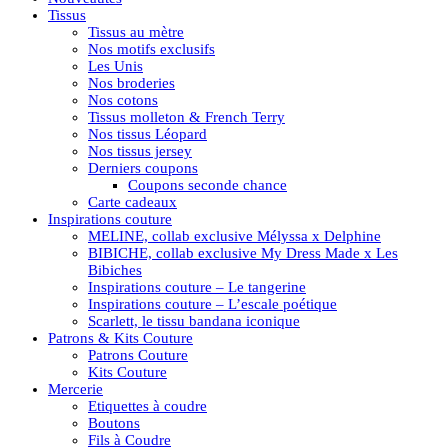
Tissus
Tissus au mètre
Nos motifs exclusifs
Les Unis
Nos broderies
Nos cotons
Tissus molleton & French Terry
Nos tissus Léopard
Nos tissus jersey
Derniers coupons
Coupons seconde chance
Carte cadeaux
Inspirations couture
MELINE, collab exclusive Mélyssa x Delphine
BIBICHE, collab exclusive My Dress Made x Les
Bibiches
Inspirations couture – Le tangerine
Inspirations couture – L’escale poétique
Scarlett, le tissu bandana iconique
Patrons & Kits Couture
Patrons Couture
Kits Couture
Mercerie
Etiquettes à coudre
Boutons
Fils à Coudre