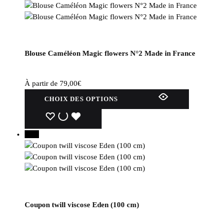
Blouse Caméléon Magic flowers N°2 Made in France
À partir de
79,00
€
Ce
CHOIX DES OPTIONS
produit
a
WISHLIST
WISHLIST
WISHLIST
plusieurs
25%
variations.
Les
options
peuvent
être
choisies
Coupon twill viscose Eden (100 cm)
sur
la