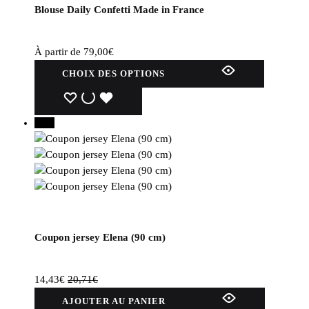
Blouse Daily Confetti Made in France
À partir de
79,00
€
Ce
CHOIX DES OPTIONS
produit
a
WISHLIST
WISHLIST
WISHLIST
plusieurs
30%
variations.
Les
options
peuvent
être
choisies
sur
Coupon jersey Elena (90 cm)
la
page
du
14,43
€
20,71
€
produit
AJOUTER AU PANIER