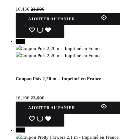
page
16,43
€
21,90
€
du
AJOUTER AU PANIER
produit
WISHLIST
WISHLIST
WISHLIST
30%
Coupon Pois 2,20 m – Imprimé en France
16,10
€
23,00
€
AJOUTER AU PANIER
WISHLIST
WISHLIST
WISHLIST
30%