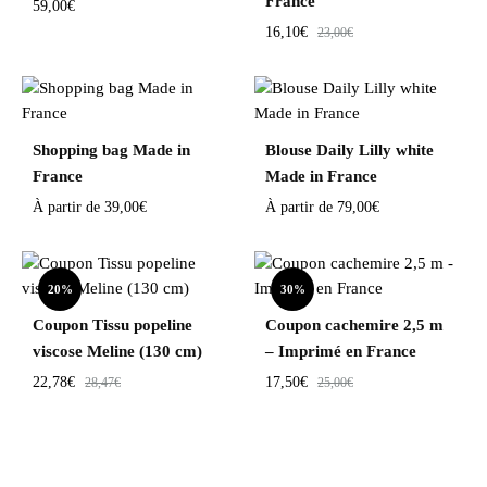
France
59,00
€
16,10
€
23,00
€
Shopping bag Made in
Blouse Daily Lilly white
France
Made in France
À partir de
39,00
€
À partir de
79,00
€
20%
30%
Coupon Tissu popeline
Coupon cachemire 2,5 m
viscose Meline (130 cm)
– Imprimé en France
22,78
€
17,50
€
28,47
€
25,00
€