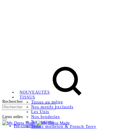
Livraison OFFERTE, à partir de 79€ en Mondial relay en
France métropolitaine.
Instagram
Facebook
Pinterest
NOUVEAUTÉS
TISSUS
Rechercher
Tissus au mètre
Nos motifs exclusifs
Les Unis
Liens utiles
Nos broderies
Nos cotons
Pré-commande
Tissus molleton & French Terry