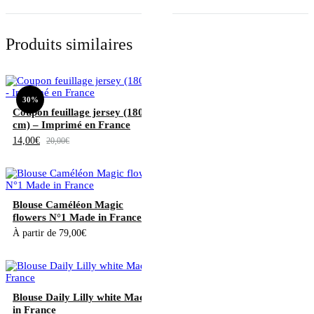
Produits similaires
30%
Coupon feuillage jersey (180
cm) – Imprimé en France
14,00
€
20,00
€
Blouse Caméléon Magic
flowers N°1 Made in France
À partir de
79,00
€
Blouse Daily Lilly white Made
in France