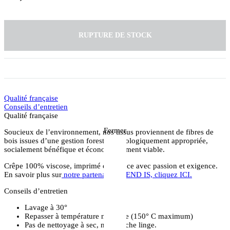
RUPTURE DE STOCK
Qualité française
Conseils d’entretien
Qualité française
Fermer
Soucieux de l’environnement, nos tissus proviennent de fibres de
bois issues d’une gestion forestière écologiquement appropriée,
socialement bénéfique et économiquement viable.
Crêpe 100% viscose, imprimé en France avec passion et exigence.
En savoir plus sur
notre partenaire TREND IS, cliquez ICI.
Conseils d’entretien
Lavage à 30°
Repasser à température modérée (150° C maximum)
Pas de nettoyage à sec, ni de sèche linge.