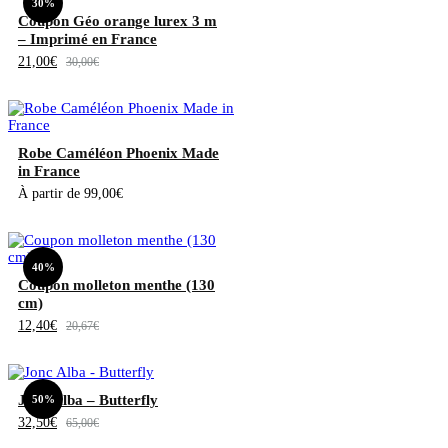
30%
Coupon Géo orange lurex 3 m
– Imprimé en France
21,00
€
30,00
€
Robe Caméléon Phoenix Made
in France
À partir de
99,00
€
40%
Coupon molleton menthe (130
cm)
12,40
€
20,67
€
Jonc Alba – Butterfly
50%
32,50
€
65,00
€