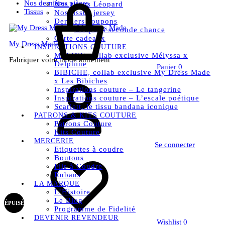
Nos dernières pièces
Nos tissus Léopard
Tissus
Nos tissus jersey
Derniers coupons
Coupons seconde chance
Carte cadeaux
My Dress Made
INSPIRATIONS COUTURE
MELINE, collab exclusive Mélyssa x
Fabriquer votre mode autrement
Delphine
Panier
0
BIBICHE, collab exclusive My Dress Made
x Les Bibiches
Inspirations couture – Le tangerine
Inspirations couture – L’escale poétique
Scarlett, le tissu bandana iconique
PATRONS & KITS COUTURE
Patrons Couture
Kits Couture
MERCERIE
Se connecter
Etiquettes à coudre
Boutons
Fils à Coudre
Rubans
LA MARQUE
L’Histoire
Le Blog
ÉPUISÉ
Programme de Fidelité
DEVENIR REVENDEUR
Wishlist
0