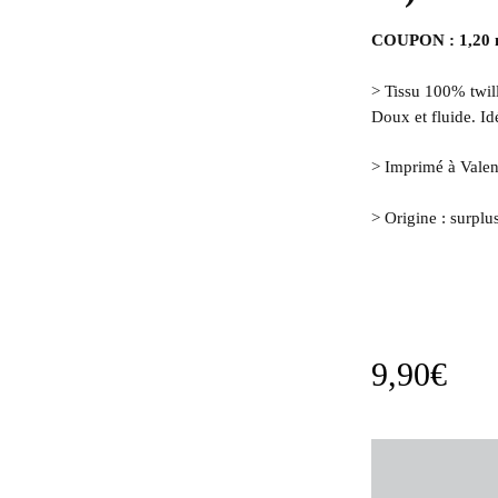
COUPON : 1,20 
> Tissu 100% twil
Doux et fluide. Id
> Imprimé à Valen
> Origine : surplu
9,90
€