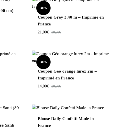
30%
100 cm)
Coupon Grey 3,40 m – Imprimé en
France
21,00
€
30,00
€
30%
Coupon Géo orange lurex 2m –
Imprimé en France
14,00
€
20,00
€
Blouse Daily Confetti Made in
se Santi
France