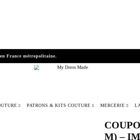
en France métropolitaine.
My
Fabriquer
Dress
votre
OUTURE
PATRONS & KITS COUTURE
MERCERIE
L
Made
mode
autrement
COUPON
M) – I