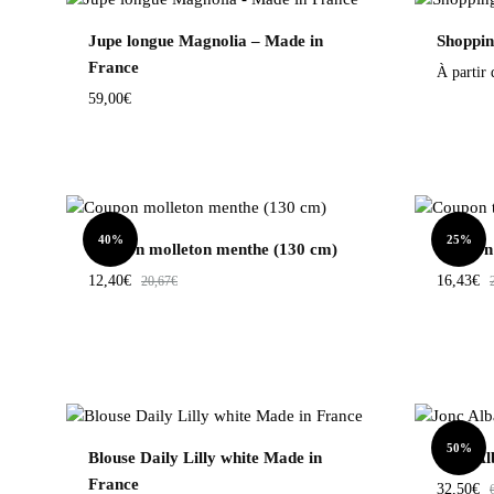
Jupe longue Magnolia – Made in
Shoppin
France
À partir
59,00
€
40%
25%
Coupon molleton menthe (130 cm)
Coupon 
12,40
€
16,43
€
20,67
€
50%
Blouse Daily Lilly white Made in
Jonc Al
France
32,50
€