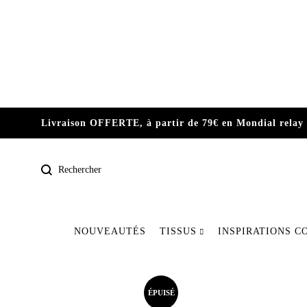
Livraison OFFERTE, à partir de 79€ en Mondial relay 
NOUVEAUTÉS
TISSUS
INSPIRATIONS C
Pré-commande
Nos dernières pièces
ÉPUISÉ