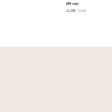
(80 cm)
12,26
€
17,52
€