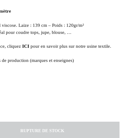
mètre
l viscose. Laize : 139 cm – Poids : 120gr/m²
éal pour coudre tops, jupe, blouse, …
ce, cliquez
ICI
pour en savoir plus sur notre usine textile.
s de production (marques et enseignes)
RUPTURE DE STOCK