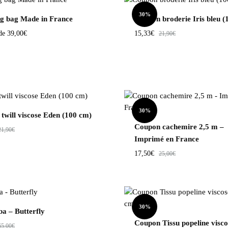
30%
g bag Made in France
Coupon broderie Iris bleu (
 de
39,00
€
15,33
€
21,90
€
30%
twill viscose Eden (100 cm)
Coupon cachemire 2,5 m –
21,90
€
Imprimé en France
17,50
€
25,00
€
30%
ba – Butterfly
Coupon Tissu popeline visco
65,00
€