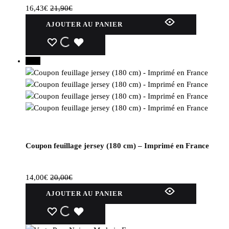
page
16,43
€
21,90
€
du
AJOUTER AU PANIER
produit
WISHLIST
WISHLIST
WISHLIST
30%
Coupon feuillage jersey (180 cm) – Imprimé en France
14,00
€
20,00
€
AJOUTER AU PANIER
WISHLIST
WISHLIST
WISHLIST