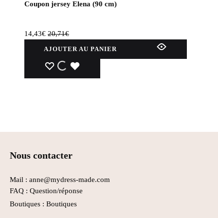
Coupon jersey Elena (90 cm)
la
page
du
14,43
€
20,71
€
produit
AJOUTER AU PANIER
WISHLIST
WISHLIST
WISHLIST
Nous contacter
Mail : anne@mydress-made.com
FAQ :
Question/réponse
Boutiques :
Boutiques