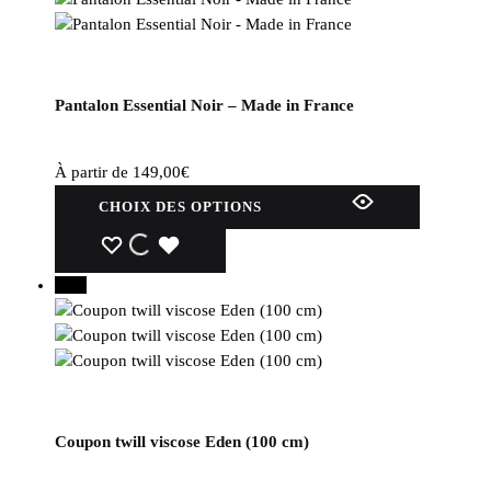
Pantalon Essential Noir – Made in France
À partir de
149,00
€
Ce
CHOIX DES OPTIONS
produit
a
WISHLIST
WISHLIST
WISHLIST
plusieurs
25%
variations.
Les
options
peuvent
être
choisies
Coupon twill viscose Eden (100 cm)
sur
la