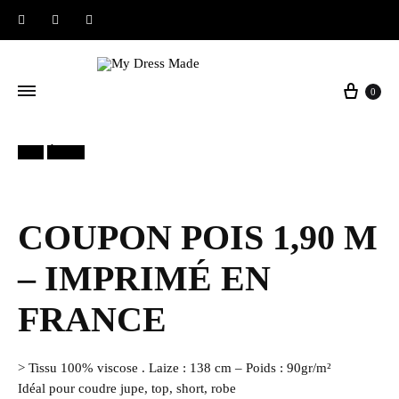
Instagram
Facebook
Pinterest
Panier
0
30%
Épuisé
COUPON POIS 1,90 M
– IMPRIMÉ EN
FRANCE
> Tissu 100% viscose . Laize : 138 cm – Poids : 90gr/m²
Idéal pour coudre jupe, top, short, robe