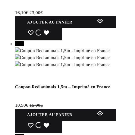
sur
la
16,10
€
23,00
€
page
AJOUTER AU PANIER
du
produit
WISHLIST
WISHLIST
WISHLIST
30%
Coupon Red animals 1,5m – Imprimé en France
10,50
€
15,00
€
AJOUTER AU PANIER
WISHLIST
WISHLIST
WISHLIST