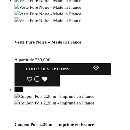
Veste Pure Noire – Made in France
À partir de
239,00
€
Ce
CHOIX DES OPTIONS
produit
a
WISHLIST
WISHLIST
WISHLIST
plusieurs
30%
variations.
Les
options
peuvent
être
Coupon Pois 2,20 m – Imprimé en France
choisies