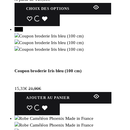
Ce
CHOIX DES OPTIONS
produit
a
WISHLIST
WISHLIST
WISHLIST
plusieurs
30%
variations.
Les
options
peuvent
être
choisies
Coupon broderie Iris bleu (100 cm)
sur
la
page
15,33
€
21,90
€
du
AJOUTER AU PANIER
produit
WISHLIST
WISHLIST
WISHLIST