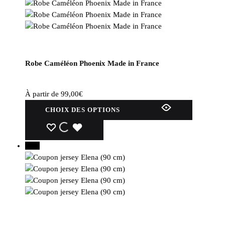
Robe Caméléon Phoenix Made in France
À partir de
99,00
€
Ce
CHOIX DES OPTIONS
produit
a
WISHLIST
WISHLIST
WISHLIST
plusieurs
30%
variations.
Les
options
peuvent
être
choisies
sur