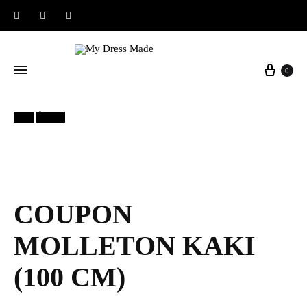
Instagram
Facebook
Pinterest
0
30%
Épuisé
COUPON
MOLLETON KAKI
(100 CM)