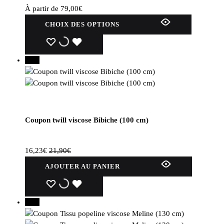
À partir de
79,00
€
Ce
CHOIX DES OPTIONS
produit
a
WISHLIST
WISHLIST
WISHLIST
plusieurs
26%
variations.
Les
options
peuvent
être
Coupon twill viscose Bibiche (100 cm)
choisies
sur
la
16,23
€
21,90
€
page
AJOUTER AU PANIER
du
produit
WISHLIST
WISHLIST
WISHLIST
20%