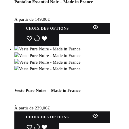
Pantalon Essential Noir – Made in France
choisies
sur
la
À partir de
149,00
€
page
Ce
CHOIX DES OPTIONS
du
produit
produit
a
WISHLIST
WISHLIST
WISHLIST
plusieurs
variations.
Les
options
peuvent
être
choisies
Veste Pure Noire – Made in France
sur
la
page
À partir de
239,00
€
du
Ce
CHOIX DES OPTIONS
produit
produit
a
WISHLIST
WISHLIST
WISHLIST