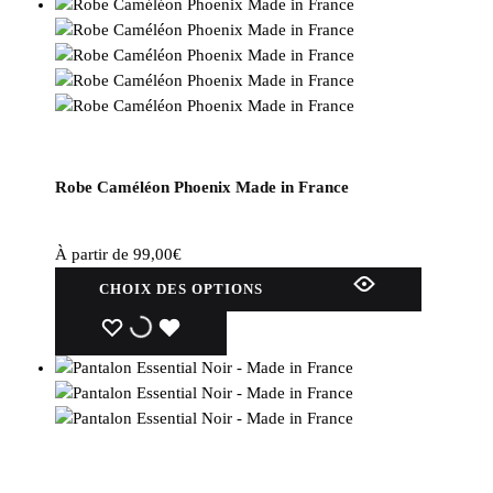
Robe Caméléon Phoenix Made in France
À partir de
99,00
€
Ce
CHOIX DES OPTIONS
produit
a
WISHLIST
WISHLIST
WISHLIST
plusieurs
variations.
Les
options
peuvent
être