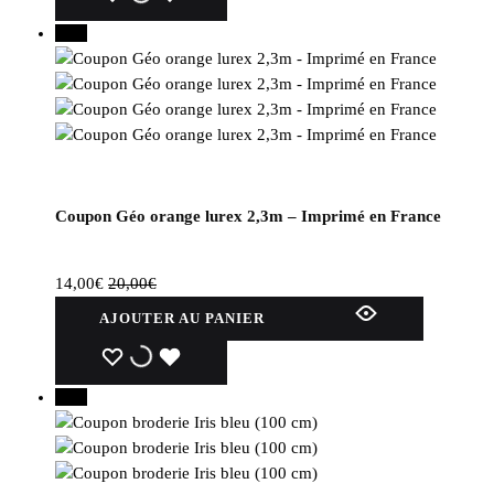
plusieurs
30%
variations.
Les
options
peuvent
être
choisies
sur
Coupon Géo orange lurex 2,3m – Imprimé en France
la
page
du
14,00
€
20,00
€
produit
AJOUTER AU PANIER
WISHLIST
WISHLIST
WISHLIST
30%