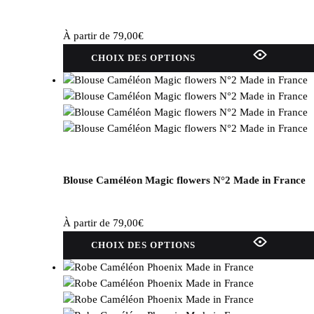
À partir de
79,00
€
Ce
CHOIX DES OPTIONS
produit
a
plusieurs
variations.
Les
options
peuvent
être
Blouse Caméléon Magic flowers N°2 Made in France
choisies
sur
À partir de
79,00
€
la
Ce
page
CHOIX DES OPTIONS
produit
du
a
produit
plusieurs
variations.