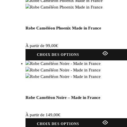
Les
options
peuvent
être
choisies
Robe Caméléon Phoenix Made in France
sur
la
À partir de
99,00
€
page
Ce
du
CHOIX DES OPTIONS
produit
produit
a
plusieurs
variations.
Les
options
peuvent
Robe Caméléon Noire – Made in France
être
choisies
À partir de
149,00
€
sur
Ce
la
CHOIX DES OPTIONS