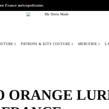
en France métropolitaine.
My
Fabriquer
Dress
votre
OUTURE
PATRONS & KITS COUTURE
MERCERIE
L
Made
mode
autrement
 ORANGE LUREX