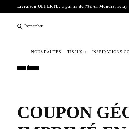
Livraison OFFERTE, à partir de 79€ en Mondial relay 
Rechercher
NOUVEAUTÉS
TISSUS
INSPIRATIONS C
Pré-commande
15%
Épuisé
Nos dernières pièces
Tissus
COUPON GÉO