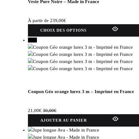
Veste Pure Noire – Made in France
À partir de
239,00
€
Ce
CHOIX DES OPTIONS
produit
30%
a
plusieurs
variations.
Les
options
peuvent
être
choisies
Coupon Géo orange lurex 3 m – Imprimé en France
sur
la
21,00
€
30,00
€
page
du
AJOUTER AU PANIER
produit