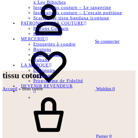
x Les Bibiches
Inspirations couture – Le tangerine
Inspirations couture – L’escale poétique
Scarlett, le tissu bandana iconique
PATRONS & KITS COUTURE
Patrons Couture
Kits Couture
MERCERIE
Se connecter
Etiquettes à coudre
Boutons
Fils à Coudre
Rubans
LA MARQUE
L’Histoire
tissu coton
Le Blog
Programme de Fidelité
DEVENIR REVENDEUR
Accueil
»
tissu coton
Wishlist
0
Panier
0