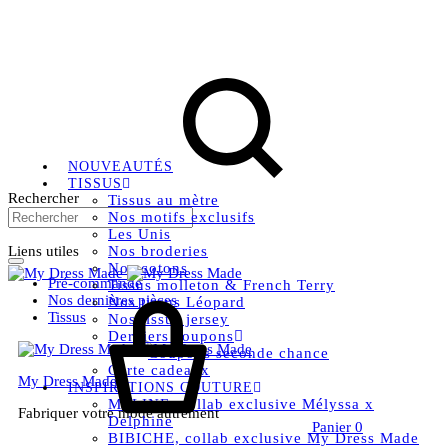
Livraison OFFERTE, à partir de 79€ en Mondial relay en
France métropolitaine.
Instagram
Facebook
Pinterest
NOUVEAUTÉS
TISSUS
Rechercher
Tissus au mètre
Nos motifs exclusifs
Les Unis
Liens utiles
Nos broderies
Nos cotons
Pré-commande
Tissus molleton & French Terry
Nos dernières pièces
Nos tissus Léopard
Tissus
Nos tissus jersey
Derniers coupons
Coupons seconde chance
Carte cadeaux
My Dress Made
INSPIRATIONS COUTURE
MELINE, collab exclusive Mélyssa x
Fabriquer votre mode autrement
Delphine
Panier
0
BIBICHE, collab exclusive My Dress Made