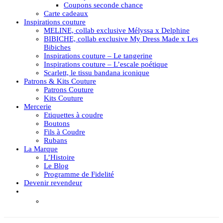
Coupons seconde chance
Carte cadeaux
Inspirations couture
MELINE, collab exclusive Mélyssa x Delphine
BIBICHE, collab exclusive My Dress Made x Les
Bibiches
Inspirations couture – Le tangerine
Inspirations couture – L’escale poétique
Scarlett, le tissu bandana iconique
Patrons & Kits Couture
Patrons Couture
Kits Couture
Mercerie
Etiquettes à coudre
Boutons
Fils à Coudre
Rubans
La Marque
L’Histoire
Le Blog
Programme de Fidelité
Devenir revendeur