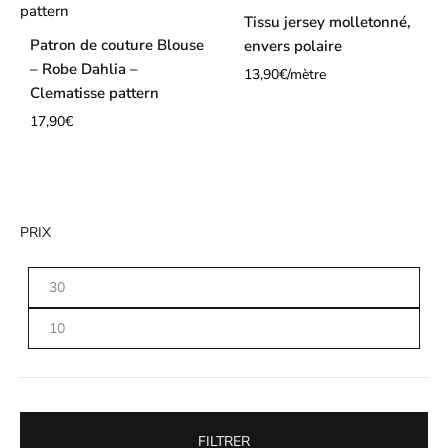
Tissu jersey molletonné,
Patron de couture Blouse
envers polaire
– Robe Dahlia –
13,90
€
/mètre
Clematisse pattern
17,90
€
PRIX
Prix
Prix
min
max
FILTRER